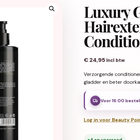
Luxury 
Hairexte
Conditi
€
24,95
Incl btw
Verzorgende conditioner
gladder en beter doork
Voor 16:00 beste
Log in voor Beauty Poi