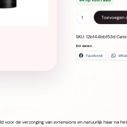
4 op voorraad
Luxury Gold Hairextensi
Toevoegen 
SKU:
12bf44bb153d
Cate
Dit delen:
Facebook
Wha
d voor de verzorging van extensions en natuurlijk haar na het