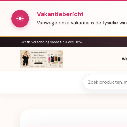
Vakantiebericht
☀
Vanwege onze vakantie is de fysieke wi
Gratis verzending vanaf €50 excl. btw
We