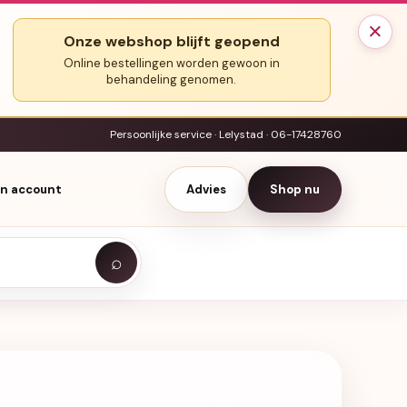
×
Onze webshop blijft geopend
Online bestellingen worden gewoon in
behandeling genomen.
Persoonlijke service · Lelystad · 06-17428760
jn account
Advies
Shop nu
⌕