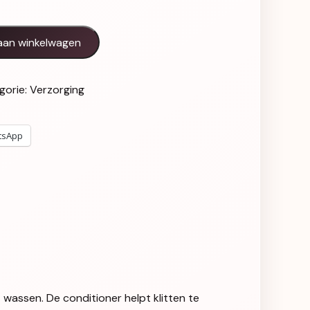
ons Conditioner aantal
aan winkelwagen
gorie:
Verzorging
tsApp
 wassen. De conditioner helpt klitten te