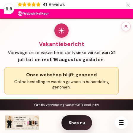
×
41
Reviews
9,8
×
☀
Vakantiebericht
Vanwege onze vakantie is de fysieke winkel
van 31
juli tot en met 16 augustus gesloten.
Onze webshop blijft geopend
Online bestellingen worden gewoon in behandeling
genomen.
Gratis verzending vanaf €50 excl. btw
☰
Shop nu