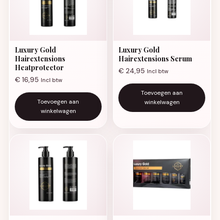
Luxury Gold
Luxury Gold
Hairextensions
Hairextensions Serum
Heatprotector
€
24,95
Incl btw
€
16,95
Incl btw
Toevoegen aan
Toevoegen aan
winkelwagen
winkelwagen