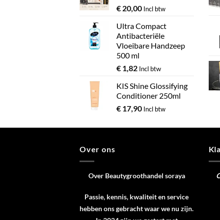
€
20,00
Incl btw
Ultra Compact
Antibacteriële
Vloeibare Handzeep
500 ml
€
1,82
Incl btw
KIS Shine Glossifying
Conditioner 250ml
€
17,90
Incl btw
Over ons
Kl
Over Beautygroothandel soraya
C
Passie, kennis, kwaliteit en service
hebben ons gebracht waar we nu zijn.