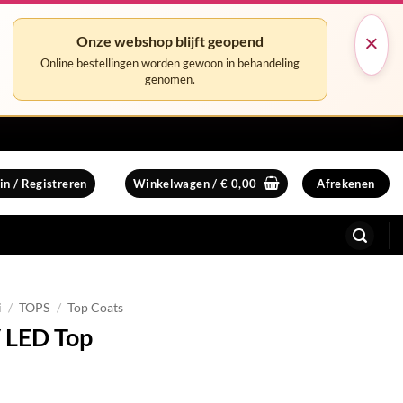
×
Onze webshop blijft geopend
Online bestellingen worden gewoon in behandeling
genomen.
in / Registreren
Winkelwagen /
€
0,00
Afrekenen
i
/
TOPS
/
Top Coats
 LED Top