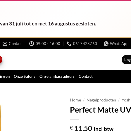
van 31 juli tot en met 16 augustus gesloten.
Contact
09:00 - 16:00
0617428760
WhatsApp
Log
ingen
Onze Salons
Onze ambassadeurs
Contact
Home
/
Nagelproducten
/
Yosh
Perfect Matte UV
11,50
€
Incl btw