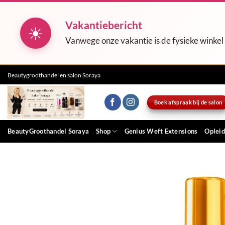
Vakantiebericht
☀
Vanwege onze vakantie is de fysieke winkel
Ga
Beautygroothandel en salon Soraya
naar
inhoud
Boek afspraak bij de salon
BeautyGroothandel Soraya
Shop
Genius Weft Extensions
Opleid