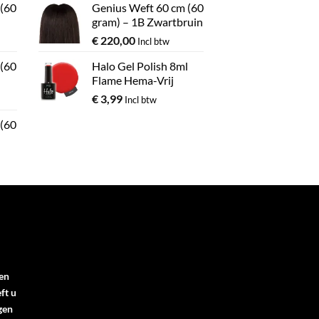
 (60
Genius Weft 60 cm (60
gram) – 1B Zwartbruin
€
220,00
Incl btw
 (60
Halo Gel Polish 8ml
Flame Hema-Vrij
€
3,99
Incl btw
 (60
en
ft u
gen