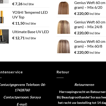
Genius Weft 60 cm
€
7,26
Incl btw
gram) – Mix 6/20
YOSHI Tempered LED
€
220,00
Incl btw
UV Top
Genius Weft 60 cm
€
11,50
Incl btw
gram) – Mix 24/8
Ultimate Base UV LED
€
220,00
Incl btw
€
12,71
Incl btw
Genius Weft 60 cm
gram) – Mix 60/8
€
220,00
Incl btw
antenservice
Retour
ontactgegevens
Telefoon: 06-
Retourneren
17428760
Herroepingsrecht en Retourner
Contactpersoon: Soraya
Bij Beautygroothandel Soraya hee
het recht uw bestelling tot 14 da
E-mail: