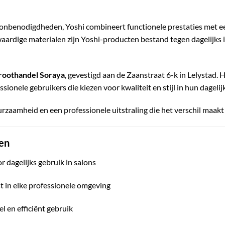
alonbenodigdheden, Yoshi combineert functionele prestaties met een
ardige materialen zijn Yoshi-producten bestand tegen dagelijks i
roothandel Soraya
, gevestigd aan de Zaanstraat 6-k in Lelystad. 
onele gebruikers die kiezen voor kwaliteit en stijl in hun dagelijk
zaamheid en een professionele uitstraling die het verschil maakt i
en
r dagelijks gebruik in salons
st in elke professionele omgeving
 en efficiënt gebruik