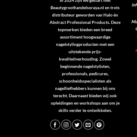
In 2024 zijn we gestart met
in
Beautygroothandelsoraya.nl en trots
distributeur geworden van
Halo
én
Ma 
Abstract Professional Products
. Deze
topmerken bieden een breed
assortiment hoogwaardige
nagelstylingproducten met een
uitstekende prijs-
kwaliteitverhouding. Zowel
beginnende nagelstylisten,
professionals, pedicures,
schoonheidsspecialisten als
nagelliefhebbers kunnen bij ons
terecht. Daarnaast bieden wij ook
opleidingen en workshops aan om je
skills verder te ontwikkelen.