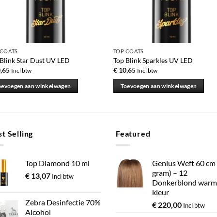
 COATS
TOP COATS
Blink Star Dust UV LED
Top Blink Sparkles UV LED
,65
€
10,65
Incl btw
Incl btw
oevoegen aan winkelwagen
Toevoegen aan winkelwagen
t Selling
Featured
Top Diamond 10 ml
Genius Weft 60 cm
gram) – 12
€
13,07
Incl btw
Donkerblond warm
kleur
Zebra Desinfectie 70%
€
220,00
Incl btw
Alcohol