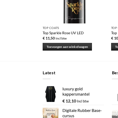
TOP COATS
TOP
LED Hybrid – No2
Top Sparkle Rose UV LED
Top 
€
11,50
€
10
Incl btw
 winkelwagen
Toevoegen aan winkelwagen
T
Latest
Bes
luxury gold
kappersmantel
€
12,10
Incl btw
Digitale Rubber Base-
cursus