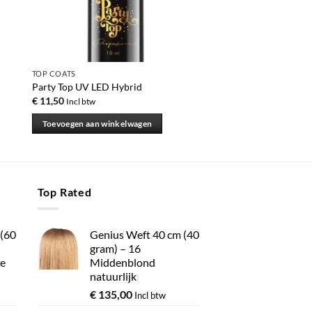
TOP COATS
Party Top UV LED Hybrid
€
11,50
Incl btw
Toevoegen aan winkelwagen
Top Rated
 (60
Genius Weft 40 cm (40
gram) – 16
e
Middenblond
natuurlijk
€
135,00
Incl btw