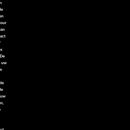
n
de
en
tour
van
act
f
ns
.De
n uw
uw
 de
de
 uw
n,
e
ct