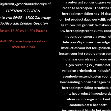
na ontvangst zonder opgave va
fo@beautygroothandelsoraya.nl
reden te herroepen. U heeft na 
OPENINGS TIJDEN
herroepingsmelding nog 14 dag
to vrij: 09:00 – 17:00
Zaterdag:
om het product daadwerkelijk re
Op Afspraak
Zondag: Gesloten
te sturen.Om gebruik te maken 
Tussen 13:30 en 14:30 ( Pauze )
uw herroepingsrecht kunt u cont
met ons opnemen via e-mail o
Ma/Di/Wo is er koop avond van
telefoon Wij sturen u vervolge
18:30 tot 21:00
instructies voor het terugsturen
kosten voor het retourzenden va
huis naar ons adres zijn voor 
eigen rekening.Wij zullen het
volledige orderbedrag inclusief
eventuele verzendkosten voor 
heenzending binnen 14 dagen na
herroepingsmelding terugbetale
mits het product in goede ord
retour is ontvangen of u kunt
aantonen dat u het heeft
teruggestuurd. Mocht het produ