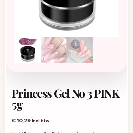
Princess Gel No 3 PINK
5g
€
10,29
Incl btw