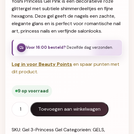
Yoshi Princess Gel Pink is een decoratieve roze
glittergel met subtiele shimmerdeeltjes en fijne
hexagons. Deze gel geeft de nagels een zachte,
elegante glans en is perfect voor romantische nail
art, princess nails en verfijnde salonlooks.
Voor 16:00 besteld?
Dezelfde dag verzonden.
Log in voor Beauty Points
en spaar punten met
dit product.
9 op voorraad
Princess Gel No 3 PINK 5g aantal
Toevoegen aan winkelwagen
SKU:
Gel 3-Princess Gel
Categorieën:
GELS
,