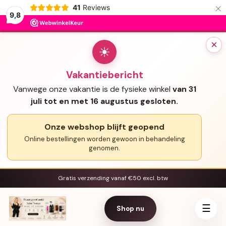
×
41
Reviews
9,8
×
☀
Vakantiebericht
Vanwege onze vakantie is de fysieke winkel
van 31
juli tot en met 16 augustus gesloten.
Onze webshop blijft geopend
Online bestellingen worden gewoon in behandeling
genomen.
Gratis verzending vanaf €50 excl. btw
☰
Shop nu