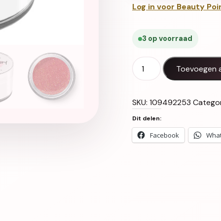
Log in voor Beauty Poi
3 op voorraad
SEA STORY GEL UV LED Se
Toevoegen 
SKU:
109492253
Catego
Dit delen:
Facebook
Wha