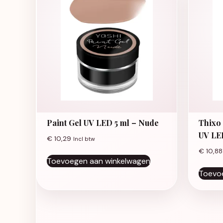
Paint Gel UV LED 5 ml – Nude
Thixo
UV LE
€
10,29
Incl btw
€
10,88
Toevoegen aan winkelwagen
Toevo