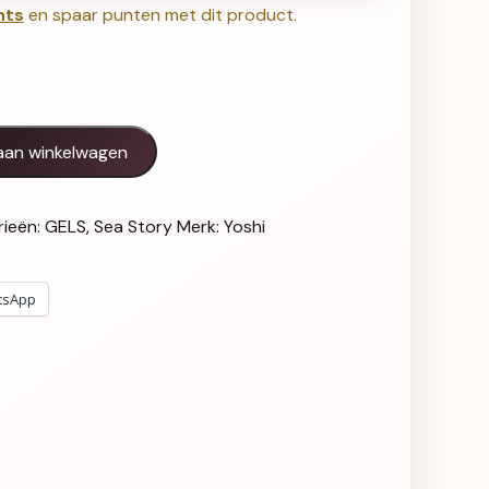
nts
en spaar punten met dit product.
ashell Pink 15 ml aantal
aan winkelwagen
rieën:
GELS
,
Sea Story
Merk:
Yoshi
tsApp