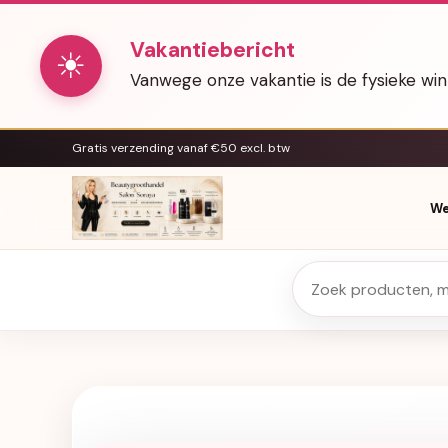
Vakantiebericht
☀
Vanwege onze vakantie is de fysieke wi
Gratis verzending vanaf €50 excl. btw
We