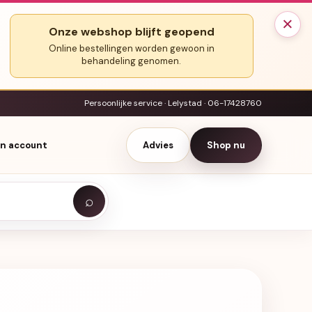
×
Onze webshop blijft geopend
Online bestellingen worden gewoon in
behandeling genomen.
Persoonlijke service · Lelystad · 06-17428760
jn account
Advies
Shop nu
⌕