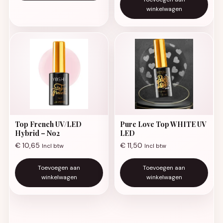
winkelwagen
Top French UV/LED
Pure Love Top WHITE UV
Hybrid – No2
LED
€
10,65
€
11,50
Incl btw
Incl btw
Toevoegen aan
Toevoegen aan
winkelwagen
winkelwagen