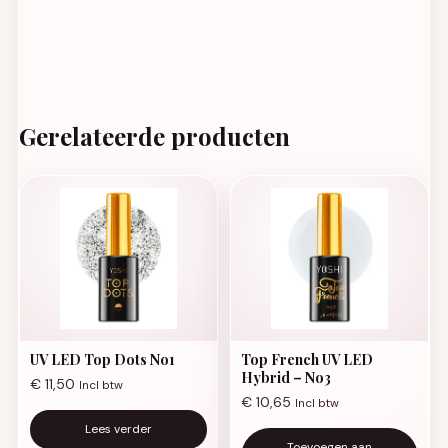
Gerelateerde producten
UV LED Top Dots No1
Top French UV LED
Hybrid – No3
€
11,50
Incl btw
€
10,65
Incl btw
Lees verder
Toevoegen aan