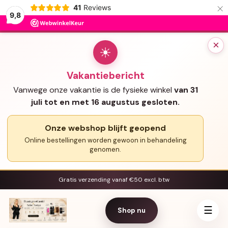
×
41
Reviews
9,8
×
☀
Vakantiebericht
Vanwege onze vakantie is de fysieke winkel
van 31
juli tot en met 16 augustus gesloten.
Onze webshop blijft geopend
Online bestellingen worden gewoon in behandeling
genomen.
Gratis verzending vanaf €50 excl. btw
☰
Shop nu