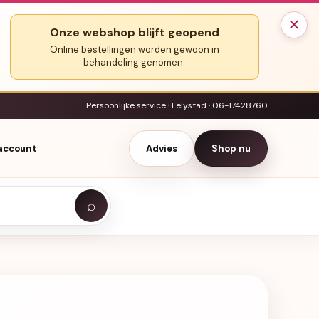
×
Onze webshop blijft geopend
Online bestellingen worden gewoon in
behandeling genomen.
Persoonlijke service · Lelystad · 06-17428760
 account
Advies
Shop nu
⌕