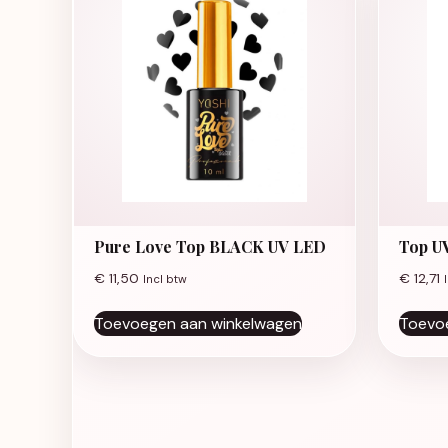
Pure Love Top BLACK UV LED
Top U
€
11,50
€
12,71
Incl btw
Toevoegen aan winkelwagen
Toevo