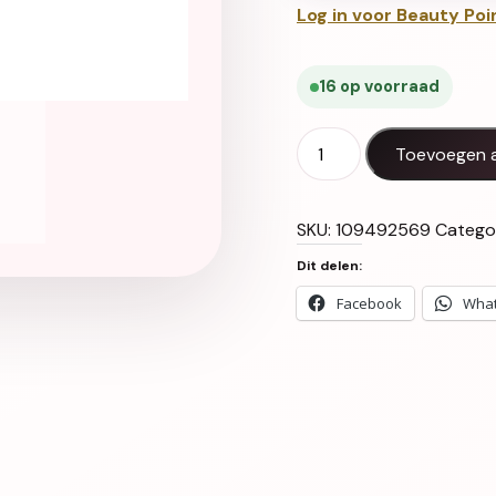
Log in voor Beauty Poi
16 op voorraad
Top Blink Sparkles UV LE
Toevoegen 
SKU:
109492569
Catego
Dit delen:
Facebook
Wha