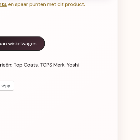
nts
en spaar punten met dit product.
D aantal
aan winkelwagen
rieën:
Top Coats
,
TOPS
Merk:
Yoshi
tsApp