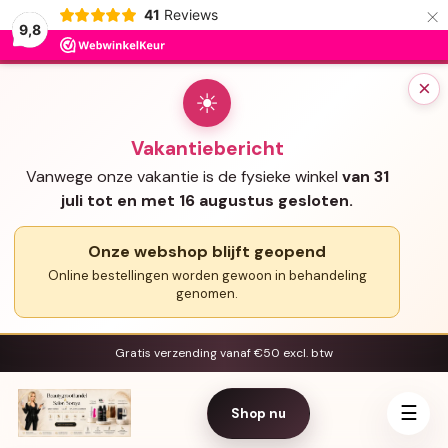
×
41
Reviews
9,8
×
☀
Vakantiebericht
Vanwege onze vakantie is de fysieke winkel
van 31
juli tot en met 16 augustus gesloten.
Onze webshop blijft geopend
Online bestellingen worden gewoon in behandeling
genomen.
Gratis verzending vanaf €50 excl. btw
☰
Shop nu