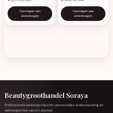
Toevoegen aan
Toevoegen aan
winkelwagen
winkelwagen
Beautygroothandel Soraya
Professionele beautyproducten, persoonlijke ondersteuning en
salonexpertise vanuit Lelystad.