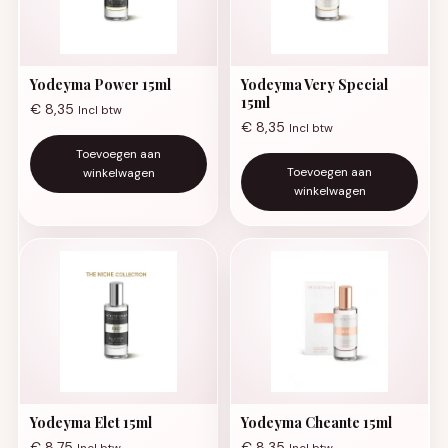
Yodeyma Power 15ml
Yodeyma Very Special
15ml
€
8,35
Incl btw
€
8,35
Incl btw
Toevoegen aan
Toevoegen aan
winkelwagen
winkelwagen
Yodeyma Elet 15ml
Yodeyma Cheante 15ml
€
8,75
€
8,35
Incl btw
Incl btw