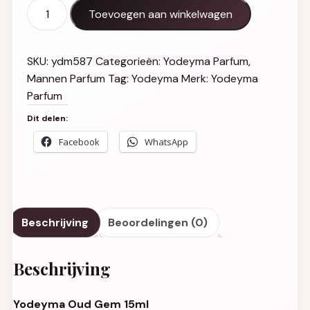
Yodeyma Oud Gem 15ml aantal
Toevoegen aan winkelwagen
SKU:
ydm587
Categorieën:
Yodeyma Parfum
,
Mannen Parfum
Tag:
Yodeyma
Merk:
Yodeyma
Parfum
Dit delen:
Facebook
WhatsApp
Beschrijving
Beoordelingen (0)
Beschrijving
Yodeyma Oud Gem 15ml