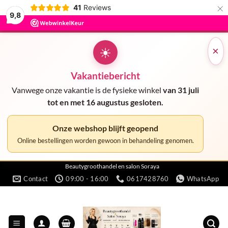
×
41
Reviews
9,8
☀
×
Vakantiebericht
Vanwege onze vakantie is de fysieke winkel
van 31 juli
tot en met 16 augustus gesloten.
Onze webshop blijft geopend
Online bestellingen worden gewoon in behandeling genomen.
Ga
Beautygroothandel en salon Soraya
Contact
09:00 - 16:00
0617428760
WhatsApp
naar
inhoud