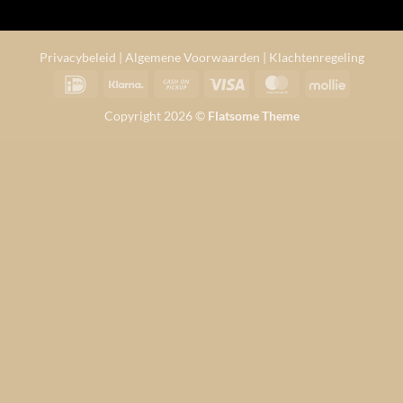
Privacybeleid
|
Algemene Voorwaarden
|
Klachtenregeling
IDeal
Klarna
Cash
Visa
MasterCard
Mollie
on
Copyright 2026 ©
Flatsome Theme
Pickup