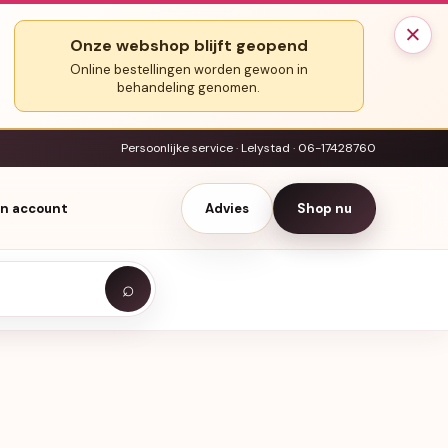
×
Onze webshop blijft geopend
Online bestellingen worden gewoon in
behandeling genomen.
Persoonlijke service · Lelystad · 06-17428760
jn account
Advies
Shop nu
⌕