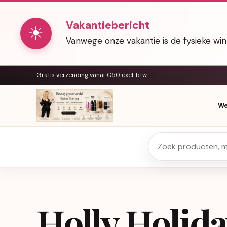
Vakantiebericht
☀
Vanwege onze vakantie is de fysieke wi
Gratis verzending vanaf €50 excl. btw
We
Holly Holid