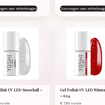
egen aan winkelwagen
Toevoegen aan winkelwag
lish UV LED Snowball –
Gel Polish UV LED Winte
– 624
€
7,50
Incl btw
Incl btw