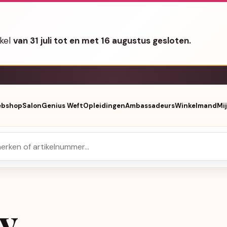
nkel
van 31 juli tot en met 16 augustus gesloten.
bshop
Salon
Genius Weft
Opleidingen
Ambassadeurs
Winkelmand
Mi
ay