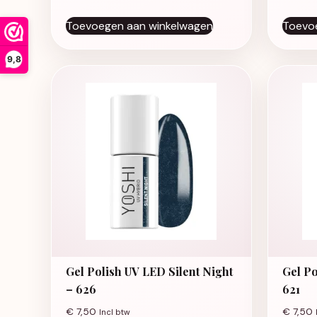
Toevoegen aan winkelwagen
Toevo
9,8
Gel Polish UV LED Silent Night
Gel Po
– 626
621
€
7,50
€
7,50
Incl btw