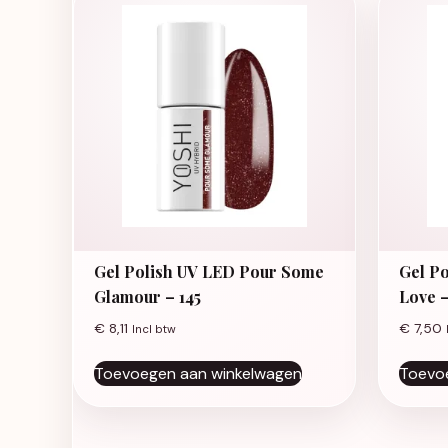
Gel Polish UV LED Pour Some
Gel Po
Glamour – 145
Love –
€
8,11
€
7,50
Incl btw
Toevoegen aan winkelwagen
Toevo