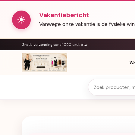
Vakantiebericht
☀
Vanwege onze vakantie is de fysieke wi
Gratis verzending vanaf €50 excl. btw
We