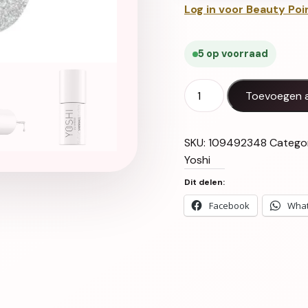
Log in voor Beauty Poi
5 op voorraad
Gel Polish UV LED Snowba
Toevoegen 
SKU:
109492348
Catego
Yoshi
Dit delen:
Facebook
Wha