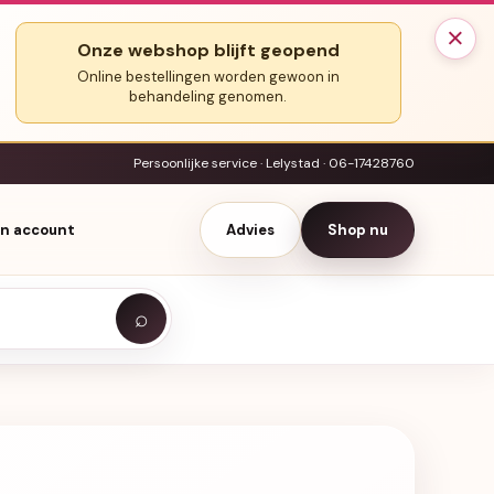
×
Onze webshop blijft geopend
Online bestellingen worden gewoon in
behandeling genomen.
Persoonlijke service · Lelystad · 06-17428760
jn account
Advies
Shop nu
⌕