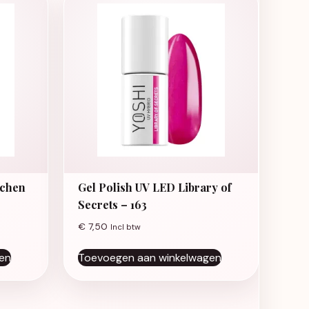
uchen
Gel Polish UV LED Library of
Secrets – 163
€
7,50
Incl btw
en
Toevoegen aan winkelwagen