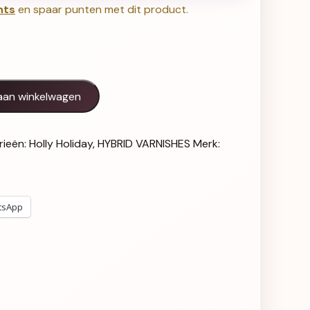
nts
en spaar punten met dit product.
ll - 621 aantal
aan winkelwagen
rieën:
Holly Holiday
,
HYBRID VARNISHES
Merk:
tsApp