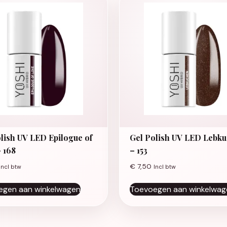
lish UV LED Epilogue of
Gel Polish UV LED Lebk
 168
– 153
€
7,50
Incl btw
Incl btw
egen aan winkelwagen
Toevoegen aan winkelwag