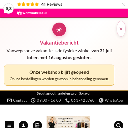
×
41
Reviews
9,8
☀
×
Vakantiebericht
Vanwege onze vakantie is de fysieke winkel
van 31 juli
tot en met 16 augustus gesloten.
Onze webshop blijft geopend
Online bestellingen worden gewoon in behandeling genomen.
Ga
Beautygroothandel en salon Soraya
Contact
09:00 - 16:00
0617428760
WhatsApp
naar
inhoud