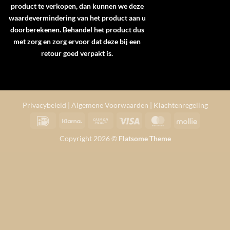
product te verkopen, dan kunnen we deze
waardevermindering van het product aan u
doorberekenen. Behandel het product dus
met zorg en zorg ervoor dat deze bij een
retour goed verpakt is.
Privacybeleid
|
Algemene Voorwaarden
|
Klachtenregeling
IDeal
Klarna
Cash
Visa
MasterCard
Mollie
on
Copyright 2026 ©
Flatsome Theme
Pickup