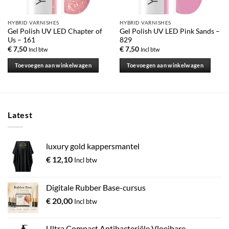
HYBRID VARNISHES
HYBRID VARNISHES
Gel Polish UV LED Chapter of
Gel Polish UV LED Pink Sands –
Us – 161
829
€
7,50
€
7,50
Incl btw
Incl btw
Toevoegen aan winkelwagen
Toevoegen aan winkelwagen
Latest
luxury gold kappersmantel
€
12,10
Incl btw
Digitale Rubber Base-cursus
€
20,00
Incl btw
Ultra Compact Antibacteriële Vloeibare