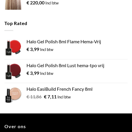
€
220,00
Incl btw
Top Rated
Halo Gel Polish 8ml Flame Hema-Vrij
€
3,99
Incl btw
Halo Gel Polish 8ml Lust hema-tpo vrij
€
3,99
Incl btw
Halo EasiBuild French Fancy 8ml
€
11,86
€
7,11
Incl btw
Over ons