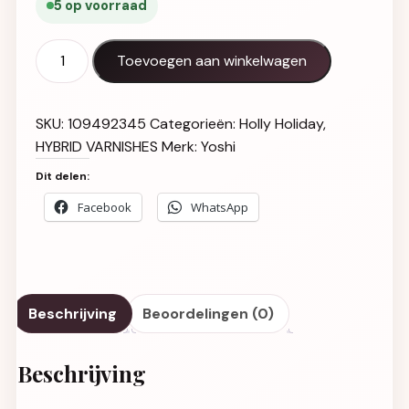
5 op voorraad
Gel Polish UV LED Little Angel - 622 aantal
Toevoegen aan winkelwagen
SKU:
109492345
Categorieën:
Holly Holiday
,
HYBRID VARNISHES
Merk:
Yoshi
Dit delen:
Facebook
WhatsApp
Beschrijving
Beoordelingen (0)
Beschrijving