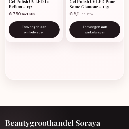
Gel Polish UV LED La
Gel Polish UV LED Pour
Befana – 152
Some Glamour – 145
€
7,50
€
8,11
Incl btw
Incl btw
Toevoegen aan
Toevoegen aan
winkelwagen
winkelwagen
Beautygroothandel Soraya