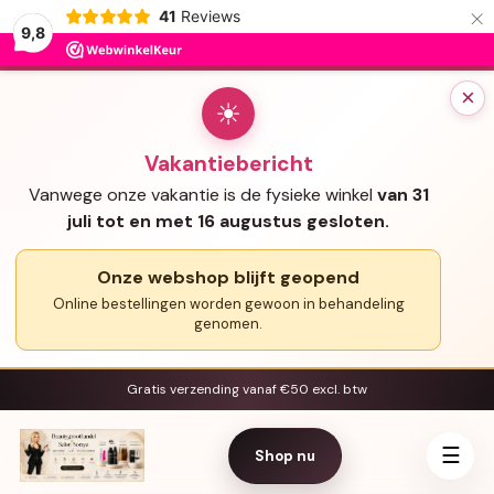
×
41
Reviews
9,8
×
☀
Vakantiebericht
Vanwege onze vakantie is de fysieke winkel
van 31
juli tot en met 16 augustus gesloten.
Onze webshop blijft geopend
Online bestellingen worden gewoon in behandeling
genomen.
Gratis verzending vanaf €50 excl. btw
☰
Shop nu