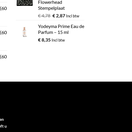
Flowerhead
Stempelplaat
 (60
€
4,78
€
2,87
Incl btw
Yodeyma Prime Eau de
Parfum – 15 ml
 (60
€
8,35
Incl btw
 (60
en
ft u