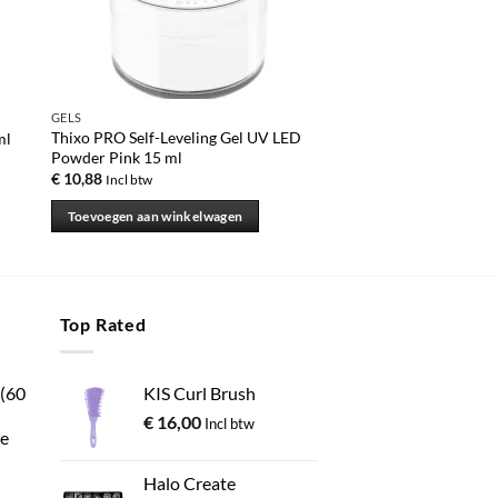
GELS
Thixo PRO Self-Leveling Gel UV LED
ml
Powder Pink 15 ml
€
10,88
Incl btw
Toevoegen aan winkelwagen
Top Rated
 (60
KIS Curl Brush
€
16,00
Incl btw
e
Halo Create