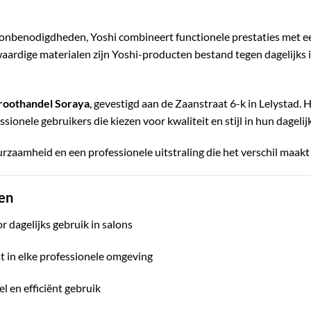
alonbenodigdheden, Yoshi combineert functionele prestaties met een
ardige materialen zijn Yoshi-producten bestand tegen dagelijks i
roothandel Soraya
, gevestigd aan de Zaanstraat 6-k in Lelystad. 
onele gebruikers die kiezen voor kwaliteit en stijl in hun dagelijk
zaamheid en een professionele uitstraling die het verschil maakt i
en
r dagelijks gebruik in salons
st in elke professionele omgeving
 en efficiënt gebruik