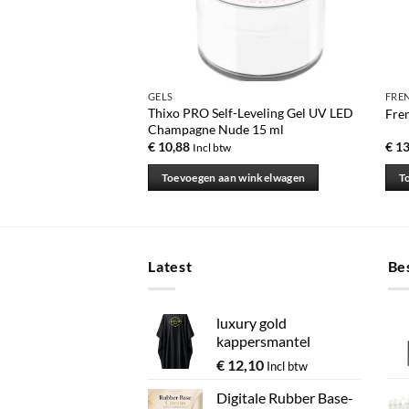
GELS
FRE
Thixo PRO Self-Leveling Gel UV LED
D 5 ml – Carrot
Fre
Champagne Nude 15 ml
€
10,88
€
13
Incl btw
 winkelwagen
Toevoegen aan winkelwagen
T
Latest
Bes
luxury gold
kappersmantel
€
12,10
Incl btw
Digitale Rubber Base-