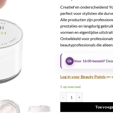
Creatief en onderscheidend Yo
perfect voor stylisten die dur
Alle producten zijn professio
prestaties en langdurig gebrui
vormen en eigentijdse uitstrali
Ontwikkeld voor professionals
beautyprofessionals die alleen 
Voor 16:00 besteld?
Deze
Log in voor Beauty Points
en s
5 op voorraad
French Line GEL UV LED No 5 15 
Toevoege