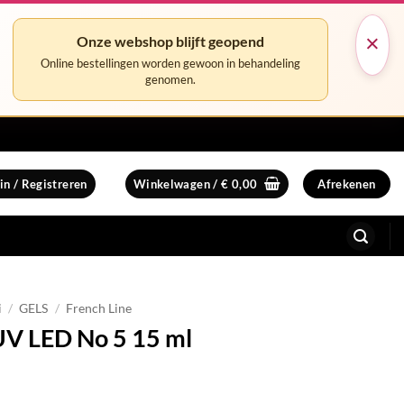
×
Onze webshop blijft geopend
Online bestellingen worden gewoon in behandeling
genomen.
in / Registreren
Winkelwagen /
€
0,00
Afrekenen
i
/
GELS
/
French Line
UV LED No 5 15 ml