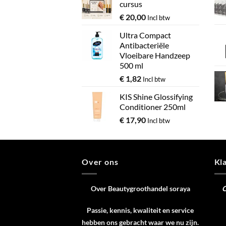
cursus
€
20,00
Incl btw
Ultra Compact
Antibacteriële
Vloeibare Handzeep
500 ml
€
1,82
Incl btw
KIS Shine Glossifying
Conditioner 250ml
€
17,90
Incl btw
Over ons
Kl
Over Beautygroothandel soraya
C
Passie, kennis, kwaliteit en service
hebben ons gebracht waar we nu zijn.