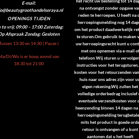
het recht uw bestelling tot 14 da
E-mail:
na ontvangst zonder opgave va
fo@beautygroothandelsoraya.nl
reden te herroepen. U heeft na 
OPENINGS TIJDEN
herroepingsmelding nog 14 dag
to vrij: 09:00 – 17:00
Zaterdag:
om het product daadwerkelijk re
Op Afspraak
Zondag: Gesloten
te sturen.Om gebruik te maken 
Tussen 13:30 en 14:30 ( Pauze )
uw herroepingsrecht kunt u cont
met ons opnemen via e-mail o
Ma/Di/Wo is er koop avond van
telefoon Wij sturen u vervolge
18:30 tot 21:00
instructies voor het terugsturen
kosten voor het retourzenden va
huis naar ons adres zijn voor 
eigen rekening.Wij zullen het
volledige orderbedrag inclusief
eventuele verzendkosten voor 
heenzending binnen 14 dagen na
herroepingsmelding terugbetale
mits het product in goede ord
retour is ontvangen of u kunt
aantonen dat u het heeft