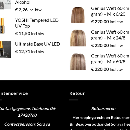
Alcohol
Genius Weft 60 cm
€
7,26
Incl btw
gram) – Mix 6/20
YOSHI Tempered LED
€
220,00
Incl btw
UV Top
Genius Weft 60 cm
€
11,50
Incl btw
gram) – Mix 24/8
Ultimate Base UV LED
€
220,00
Incl btw
€
12,71
Incl btw
Genius Weft 60 cm
gram) – Mix 60/8
€
220,00
Incl btw
antenservice
Retour
ontactgegevens
Telefoon: 06-
Retourneren
17428760
Herroepingsrecht en Retourner
Contactpersoon: Soraya
Bij Beautygroothandel Soraya hee