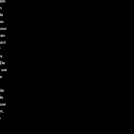
gen
n
de
en
tour
van
act
f
ns
.De
n uw
uw
 de
de
 uw
n,
e