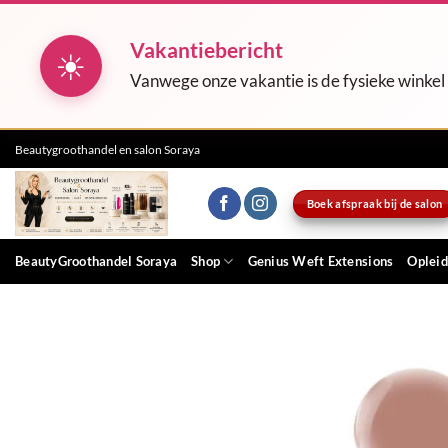
Vakantiebericht
☀
Vanwege onze vakantie is de fysieke winkel
Ga
Beautygroothandel en salon Soraya
naar
inhoud
Boek afspraak bij de salon
BeautyGroothandel Soraya
Shop
Genius Weft Extensions
Opleid