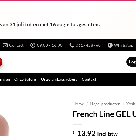
van 31 juli tot en met 16 augustus gesloten.
Contact
09:00 - 16:00
0617428760
WhatsApp
Log
ingen
Onze Salons
Onze ambassadeurs
Contact
Home
/
Nagelproducten
/
Yosh
French Line GEL 
13,92
€
Incl btw