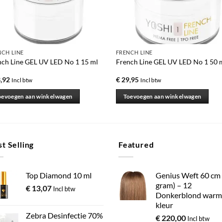
NCH LINE
FRENCH LINE
nch Line GEL UV LED No 1 15 ml
French Line GEL UV LED No 1 50 
,92
€
29,95
Incl btw
Incl btw
oevoegen aan winkelwagen
Toevoegen aan winkelwagen
t Selling
Featured
Top Diamond 10 ml
Genius Weft 60 cm
gram) – 12
€
13,07
Incl btw
Donkerblond warm
kleur
Zebra Desinfectie 70%
€
220,00
Incl btw