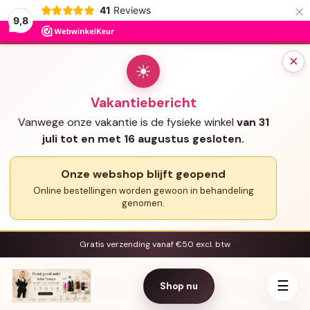
×
41
Reviews
9,8
×
☀
Vakantiebericht
Vanwege onze vakantie is de fysieke winkel
van 31
juli tot en met 16 augustus gesloten.
Onze webshop blijft geopend
Online bestellingen worden gewoon in behandeling
genomen.
Gratis verzending vanaf €50 excl. btw
☰
Shop nu