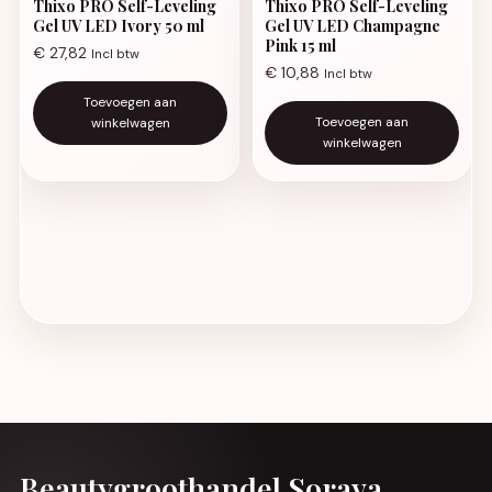
Thixo PRO Self-Leveling
Thixo PRO Self-Leveling
Gel UV LED Ivory 50 ml
Gel UV LED Champagne
Pink 15 ml
€
27,82
Incl btw
€
10,88
Incl btw
Toevoegen aan
Toevoegen aan
winkelwagen
winkelwagen
Beautygroothandel Soraya