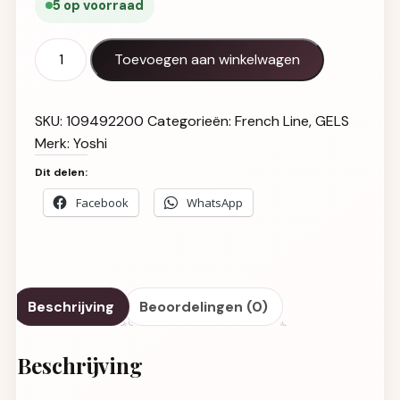
5 op voorraad
French Line GEL UV LED No 4 15 ml aantal
Toevoegen aan winkelwagen
SKU:
109492200
Categorieën:
French Line
,
GELS
Merk:
Yoshi
Dit delen:
Facebook
WhatsApp
Beschrijving
Beoordelingen (0)
Beschrijving