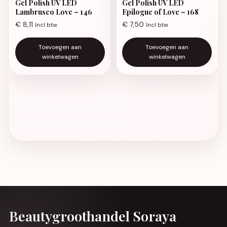
Gel Polish UV LED
Gel Polish UV LED
Lambrusco Love – 146
Epilogue of Love – 168
€
8,11
€
7,50
Incl btw
Incl btw
Toevoegen aan
Toevoegen aan
winkelwagen
winkelwagen
Beautygroothandel Soraya