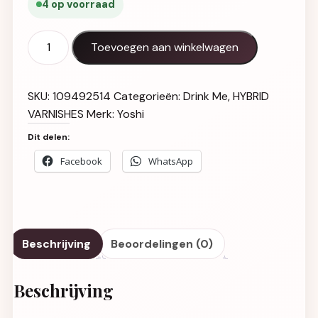
4 op voorraad
Gel Polish UV LED Bazooka - 121 aantal
Toevoegen aan winkelwagen
SKU:
109492514
Categorieën:
Drink Me
,
HYBRID
VARNISHES
Merk:
Yoshi
Dit delen:
Facebook
WhatsApp
Beschrijving
Beoordelingen (0)
Beschrijving