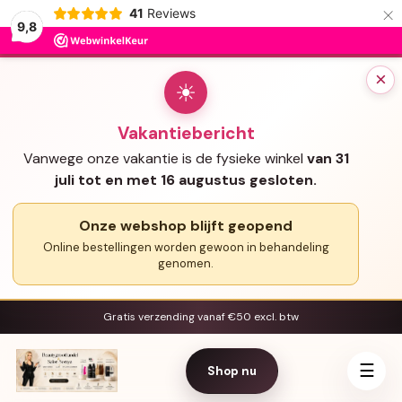
×
41
Reviews
9,8
×
☀
Vakantiebericht
Vanwege onze vakantie is de fysieke winkel
van 31
juli tot en met 16 augustus gesloten.
Onze webshop blijft geopend
Online bestellingen worden gewoon in behandeling
genomen.
Gratis verzending vanaf €50 excl. btw
☰
Shop nu