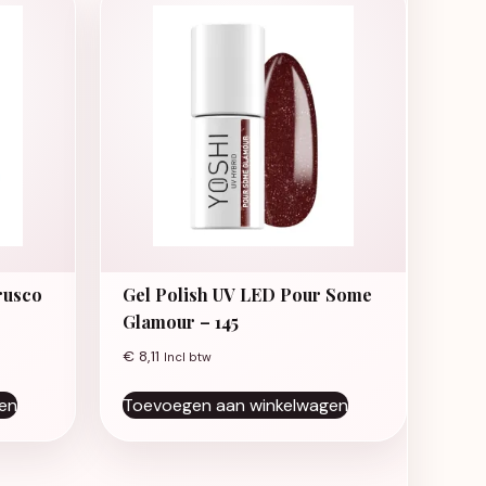
rusco
Gel Polish UV LED Pour Some
Glamour – 145
€
8,11
Incl btw
en
Toevoegen aan winkelwagen