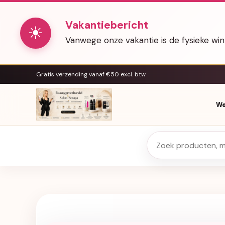
Vakantiebericht
☀
Vanwege onze vakantie is de fysieke wi
Gratis verzending vanaf €50 excl. btw
We