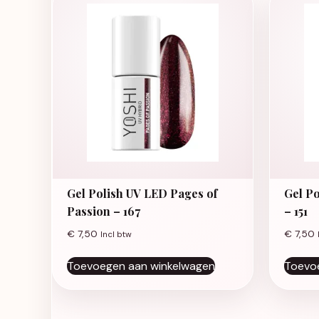
Gel Polish UV LED Pages of
Gel P
Passion – 167
– 151
€
7,50
€
7,50
Incl btw
Toevoegen aan winkelwagen
Toevo