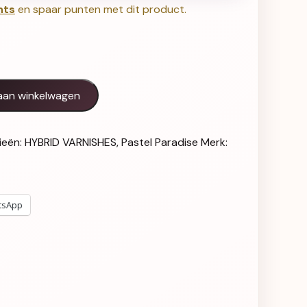
nts
en spaar punten met dit product.
er Scent - 823 aantal
aan winkelwagen
ieën:
HYBRID VARNISHES
,
Pastel Paradise
Merk:
tsApp