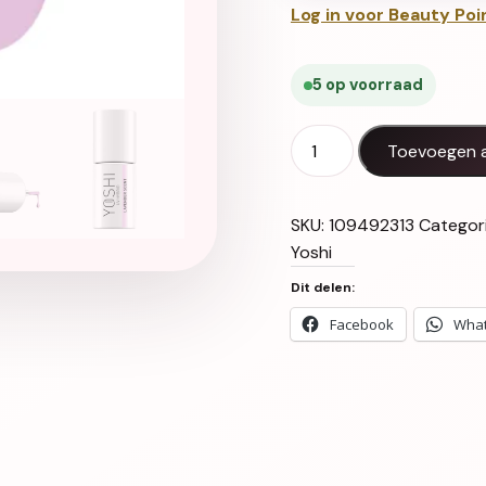
Log in voor Beauty Poi
5 op voorraad
Gel Polish UV LED Lavand
Toevoegen 
SKU:
109492313
Categor
Yoshi
Dit delen:
Facebook
Wha