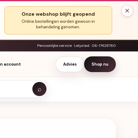
×
Onze webshop blijft geopend
Online bestellingen worden gewoon in
behandeling genomen.
Persoonlijke service · Lelystad · 06-17428760
jn account
Advies
Shop nu
⌕