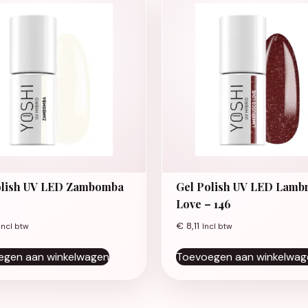
olish UV LED Zambomba
Gel Polish UV LED Lamb
Love – 146
€
8,11
Incl btw
Incl btw
egen aan winkelwagen
Toevoegen aan winkelwag