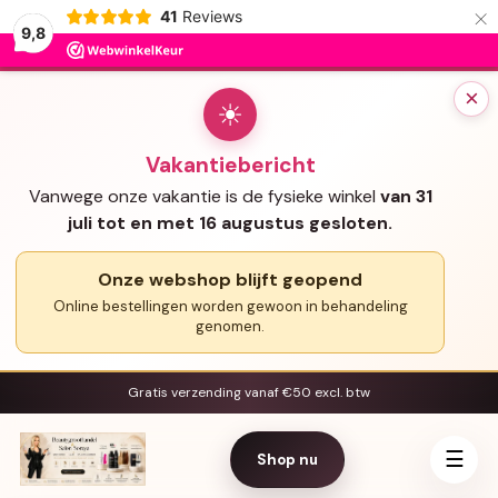
×
41
Reviews
9,8
×
☀
Vakantiebericht
Vanwege onze vakantie is de fysieke winkel
van 31
juli tot en met 16 augustus gesloten.
Onze webshop blijft geopend
Online bestellingen worden gewoon in behandeling
genomen.
Gratis verzending vanaf €50 excl. btw
☰
Shop nu