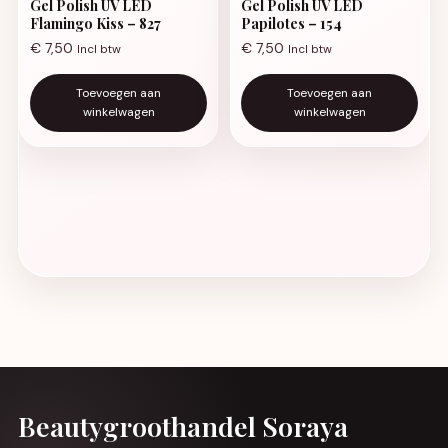
Gel Polish UV LED
Gel Polish UV LED
Flamingo Kiss – 827
Papilotes – 154
€
7,50
€
7,50
Incl btw
Incl btw
Toevoegen aan
Toevoegen aan
winkelwagen
winkelwagen
Beautygroothandel Soraya