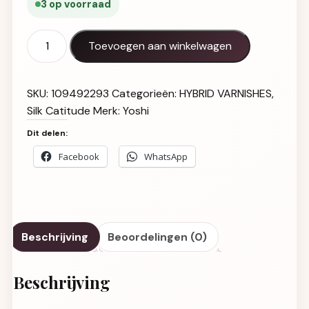
3 op voorraad
Gel Polish UV LED Purrefect - 921 aantal
Toevoegen aan winkelwagen
SKU:
109492293
Categorieën:
HYBRID VARNISHES
,
Silk Catitude
Merk:
Yoshi
Dit delen:
Facebook
WhatsApp
Beschrijving
Beoordelingen (0)
Beschrijving