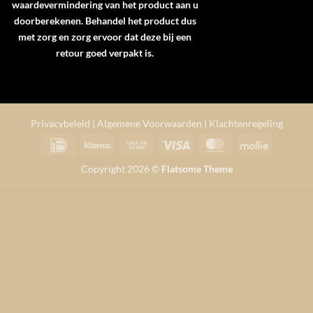
waardevermindering van het product aan u
doorberekenen. Behandel het product dus
met zorg en zorg ervoor dat deze bij een
retour goed verpakt is.
Privacybeleid
|
Algemene Voorwaarden
|
Klachtenregeling
IDeal
Klarna
Cash
Visa
MasterCard
Mollie
on
Copyright 2026 ©
Flatsome Theme
Pickup