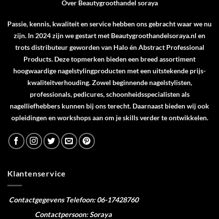
Over Beautygroothandel soraya
Passie, kennis, kwaliteit en service hebben ons gebracht waar we nu
zijn. In 2024 zijn we gestart met Beautygroothandelsoraya.nl en
trots distributeur geworden van
Halo
én
Abstract Professional
Products
. Deze topmerken bieden een breed assortiment
hoogwaardige nagelstylingproducten met een uitstekende prijs-
kwaliteitverhouding. Zowel beginnende nagelstylisten,
professionals, pedicures, schoonheidsspecialisten als
nagelliefhebbers kunnen bij ons terecht. Daarnaast bieden wij ook
opleidingen en workshops aan om je skills verder te ontwikkelen.
Klantenservice
Contactgegevens
Telefoon: 06-17428760
Contactpersoon: Soraya