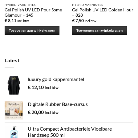
HYBRID VARNISHES
HYBRID VARNISHES
Gel Polish UV LED Pour Some
Gel Polish UV LED Golden Hour
Glamour – 145
– 828
€
8,11
€
7,50
Incl btw
Incl btw
Toevoegen aan winkelwagen
Toevoegen aan winkelwagen
Latest
luxury gold kappersmantel
€
12,10
Incl btw
Digitale Rubber Base-cursus
€
20,00
Incl btw
Ultra Compact Antibacteriële Vloeibare
Handzeep 500 ml