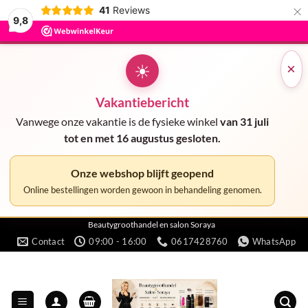
×
41
Reviews
9,8
☀
×
Vakantiebericht
Vanwege onze vakantie is de fysieke winkel
van 31 juli
tot en met 16 augustus gesloten.
Onze webshop blijft geopend
Online bestellingen worden gewoon in behandeling genomen.
Ga
Beautygroothandel en salon Soraya
Contact
09:00 - 16:00
0617428760
WhatsApp
naar
inhoud