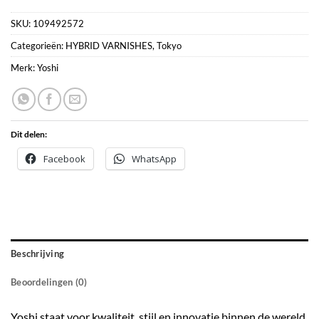
SKU:
109492572
Categorieën:
HYBRID VARNISHES
,
Tokyo
Merk:
Yoshi
Dit delen:
Facebook
WhatsApp
Beschrijving
Beoordelingen (0)
Yoshi staat voor kwaliteit, stijl en innovatie binnen de wereld