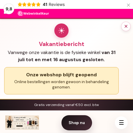
×
41
Reviews
9,8
×
☀
Vakantiebericht
Vanwege onze vakantie is de fysieke winkel
van 31
juli tot en met 16 augustus gesloten.
Onze webshop blijft geopend
Online bestellingen worden gewoon in behandeling
genomen.
Gratis verzending vanaf €50 excl. btw
☰
Shop nu