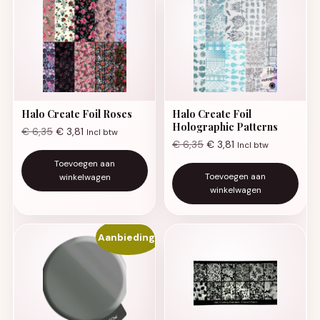
Halo Create Foil Roses
Halo Create Foil
Holographic Patterns
€
6,35
€
3,81
Incl btw
€
6,35
€
3,81
Incl btw
Toevoegen aan
Toevoegen aan
winkelwagen
winkelwagen
Aanbieding!