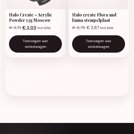
Halo Create – Acrylic
Halo create Flora and
Powder 13g Moscow
fauna stempelplaat
Oorspronkelijke prijs was: € 4,19.
Huidige prijs is: € 3,03.
€
4,19
€
3,03
€
4,78
€
2,87
Incl btw
Incl btw
Toevoegen aan
Toevoegen aan
winkelwagen
winkelwagen