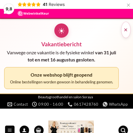
×
41
Reviews
9,8
☀
×
Vakantiebericht
Vanwege onze vakantie is de fysieke winkel
van 31 juli
tot en met 16 augustus gesloten.
Onze webshop blijft geopend
Online bestellingen worden gewoon in behandeling genomen.
Ga
Beautygroothandel en salon Soraya
Contact
09:00 - 16:00
0617428760
WhatsApp
naar
inhoud