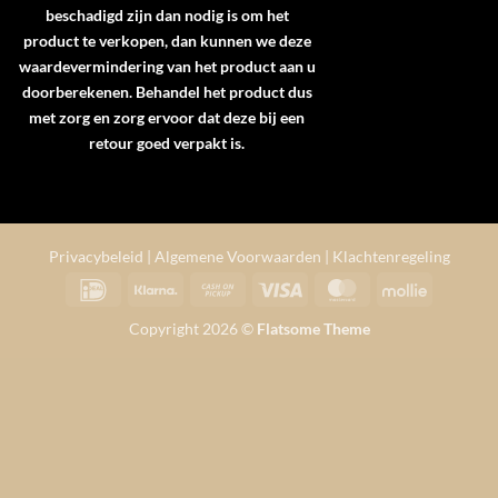
beschadigd zijn dan nodig is om het
product te verkopen, dan kunnen we deze
waardevermindering van het product aan u
doorberekenen. Behandel het product dus
met zorg en zorg ervoor dat deze bij een
retour goed verpakt is.
Privacybeleid
|
Algemene Voorwaarden
|
Klachtenregeling
IDeal
Klarna
Cash
Visa
MasterCard
Mollie
on
Copyright 2026 ©
Flatsome Theme
Pickup