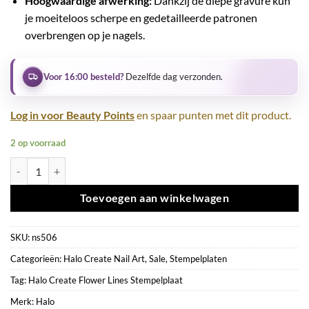
Hoogwaardige afwerking:
Dankzij de diepe gravure kun
je moeiteloos scherpe en gedetailleerde patronen
overbrengen op je nagels.
Voor 16:00 besteld?
Dezelfde dag verzonden.
Log in voor Beauty Points
en spaar punten met dit product.
2 op voorraad
Halo Create Flower Lines Stempelplaat aantal
Toevoegen aan winkelwagen
SKU:
ns506
Categorieën:
Halo Create Nail Art
,
Sale
,
Stempelplaten
Tag:
Halo Create Flower Lines Stempelplaat
Merk:
Halo