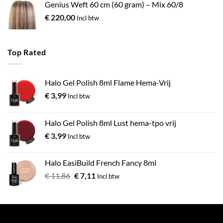
Genius Weft 60 cm (60 gram) – Mix 60/8
€
220,00
Incl btw
Top Rated
Halo Gel Polish 8ml Flame Hema-Vrij
€
3,99
Incl btw
Halo Gel Polish 8ml Lust hema-tpo vrij
€
3,99
Incl btw
Halo EasiBuild French Fancy 8ml
€
11,86
€
7,11
Incl btw