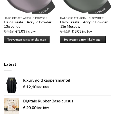
HALO CREATE ACRYLIC POWDER
HALO CREATE ACRYLIC POWDER
Halo Create – Acrylic Powder
Halo Create – Acrylic Powder
13g London
13g Moscow
Oorspronkelijke
Huidige
Oorspronkelijke
Huidige
€
4,19
€
3,03
€
4,19
€
3,03
Incl btw
Incl btw
prijs
prijs
prijs
prijs
was:
is:
was:
is:
Toevoegen aan winkelwagen
Toevoegen aan winkelwagen
€ 4,19.
€ 3,03.
€ 4,19.
€ 3,03.
Latest
luxury gold kappersmantel
€
12,10
Incl btw
Digitale Rubber Base-cursus
€
20,00
Incl btw