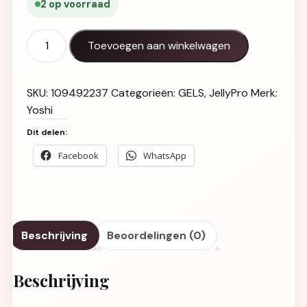
2 op voorraad
Jelly PRO Building Gel UV LED Fuzzy 15 ml aantal
Toevoegen aan winkelwagen
SKU:
109492237
Categorieën:
GELS
,
JellyPro
Merk:
Yoshi
Dit delen:
Facebook
WhatsApp
Beschrijving
Beoordelingen (0)
Beschrijving