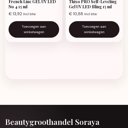
French Line GEL UV LED
Thixo PRO Self-Leveling
No 4 15 ml
Gel UV LED Bling 15 ml
€
13,92
€
10,88
Incl btw
Incl btw
Toevoegen aan
Toevoegen aan
winkelwagen
winkelwagen
Beautygroothandel Soraya