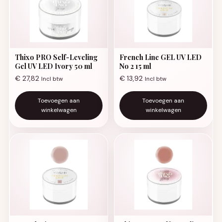
Thixo PRO Self-Leveling
French Line GEL UV LED
Gel UV LED Ivory 50 ml
No 2 15 ml
€
27,82
€
13,92
Incl btw
Incl btw
Toevoegen aan
Toevoegen aan
winkelwagen
winkelwagen