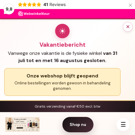
×
41
Reviews
9,8
×
☀
Vakantiebericht
Vanwege onze vakantie is de fysieke winkel
van 31
juli tot en met 16 augustus gesloten.
Onze webshop blijft geopend
Online bestellingen worden gewoon in behandeling
genomen.
Gratis verzending vanaf €50 excl. btw
☰
Shop nu