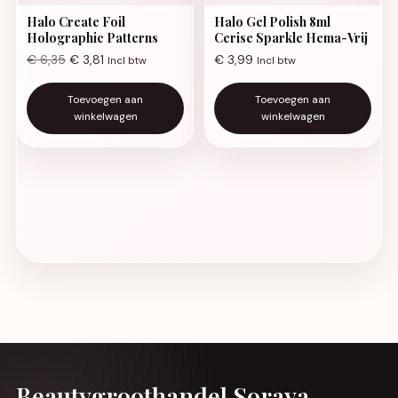
Halo Create Foil
Halo Gel Polish 8ml
Holographic Patterns
Cerise Sparkle Hema-Vrij
€
6,35
€
3,81
€
3,99
Incl btw
Incl btw
Toevoegen aan
Toevoegen aan
winkelwagen
winkelwagen
Beautygroothandel Soraya