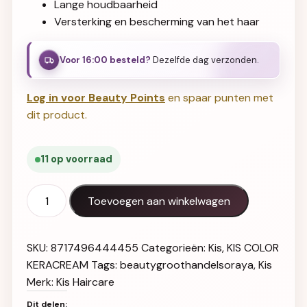
Lange houdbaarheid
Versterking en bescherming van het haar
Voor 16:00 besteld?
Dezelfde dag verzonden.
Log in voor Beauty Points
en spaar punten met
dit product.
11 op voorraad
KIS Color KeraCream 3N aantal
Toevoegen aan winkelwagen
SKU:
8717496444455
Categorieën:
Kis
,
KIS COLOR
KERACREAM
Tags:
beautygroothandelsoraya
,
Kis
Merk:
Kis Haircare
Dit delen: