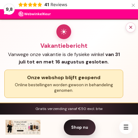
×
41
Reviews
9,8
×
☀
Vakantiebericht
Vanwege onze vakantie is de fysieke winkel
van 31
juli tot en met 16 augustus gesloten.
Onze webshop blijft geopend
Online bestellingen worden gewoon in behandeling
genomen.
Gratis verzending vanaf €50 excl. btw
☰
Shop nu