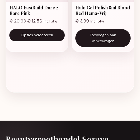
HALO EasiBuild Dare 2
Halo Gel Polish 8ml Blood
Bare Pink
Red Hema-Vrij
€
20,93
€
12,56
€
3,99
Incl btw
Incl btw
Dit product heeft meerdere va
Opties selecteren
Toevoegen aan
winkelwagen
Beautygroothandel Soraya