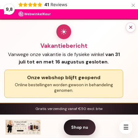
×
41
Reviews
9,8
×
☀
Vakantiebericht
Vanwege onze vakantie is de fysieke winkel
van 31
juli tot en met 16 augustus gesloten.
Onze webshop blijft geopend
Online bestellingen worden gewoon in behandeling
genomen.
Gratis verzending vanaf €50 excl. btw
☰
Shop nu