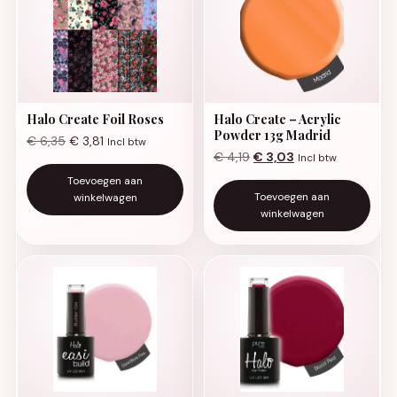
Halo Create Foil Roses
Halo Create – Acrylic
Powder 13g Madrid
€
6,35
€
3,81
Incl btw
Oorspronkelijke prijs was:
Huidige prijs is: €
€
4,19
€
3,03
Incl btw
Toevoegen aan
Toevoegen aan
winkelwagen
winkelwagen