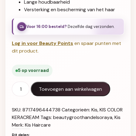
Lange houdbaarheid
Versterking en bescherming van het haar
Voor 16:00 besteld?
Dezelfde dag verzonden.
Log in voor Beauty Points
en spaar punten met
dit product.
5 op voorraad
KIS Color KeraCream 6RM aantal
Toevoegen aan winkelwagen
SKU:
8717496444738
Categorieën:
Kis
,
KIS COLOR
KERACREAM
Tags:
beautygroothandelsoraya
,
Kis
Merk:
Kis Haircare
Dit delen: