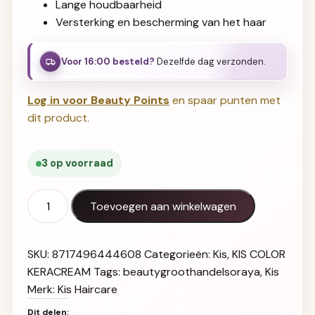
Lange houdbaarheid
Versterking en bescherming van het haar
Voor 16:00 besteld?
Dezelfde dag verzonden.
Log in voor Beauty Points
en spaar punten met
dit product.
3 op voorraad
KIS Color KeraCream 8MN aantal
Toevoegen aan winkelwagen
SKU:
8717496444608
Categorieën:
Kis
,
KIS COLOR
KERACREAM
Tags:
beautygroothandelsoraya
,
Kis
Merk:
Kis Haircare
Dit delen: