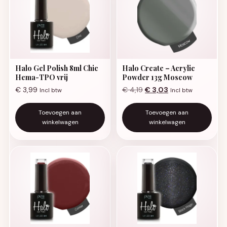
Halo Gel Polish 8ml Chic
Halo Create – Acrylic
Hema-TPO vrij
Powder 13g Moscow
Oorspronkelijke prijs was:
Huidige prijs is: €
€
3,99
€
4,19
€
3,03
Incl btw
Incl btw
Toevoegen aan
Toevoegen aan
winkelwagen
winkelwagen