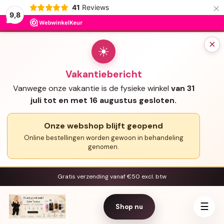
×
41
Reviews
9,8
×
☀
Vakantiebericht
Vanwege onze vakantie is de fysieke winkel
van 31
juli tot en met 16 augustus gesloten.
Onze webshop blijft geopend
Online bestellingen worden gewoon in behandeling
genomen.
Gratis verzending vanaf €50 excl. btw
☰
Shop nu