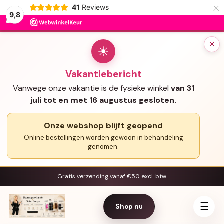
×
41
Reviews
9,8
×
☀
Vakantiebericht
Vanwege onze vakantie is de fysieke winkel
van 31
juli tot en met 16 augustus gesloten.
Onze webshop blijft geopend
Online bestellingen worden gewoon in behandeling
genomen.
Gratis verzending vanaf €50 excl. btw
☰
Shop nu