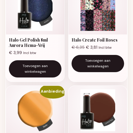
Halo Gel Polish 8ml
Halo Create Foil Roses
Aurora Hema-Vrij
€
6,35
€
3,81
Incl btw
€
3,99
Incl btw
Toevoegen aan
Toevoegen aan
winkelwagen
winkelwagen
Aanbieding!