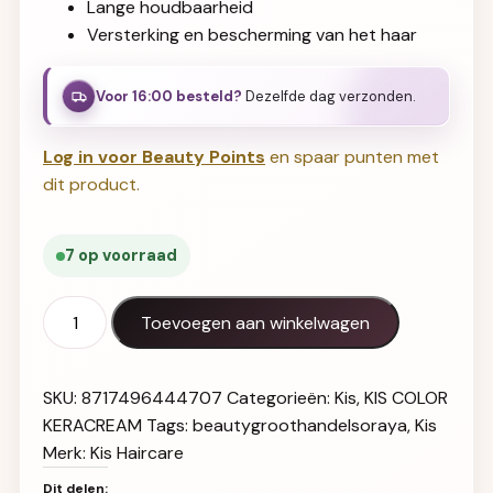
Lange houdbaarheid
Versterking en bescherming van het haar
Voor 16:00 besteld?
Dezelfde dag verzonden.
Log in voor Beauty Points
en spaar punten met
dit product.
7 op voorraad
KIS Color KeraCream 9G aantal
Toevoegen aan winkelwagen
SKU:
8717496444707
Categorieën:
Kis
,
KIS COLOR
KERACREAM
Tags:
beautygroothandelsoraya
,
Kis
Merk:
Kis Haircare
Dit delen: