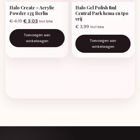
Halo Create – Acrylic
Halo Gel Polish 8ml
Powder 13g Berlin
Central Park hema en tpo
vrij
Oorspronkelijke prijs was: € 4,19.
Huidige prijs is: € 3,03.
€
4,19
€
3,03
Incl btw
€
3,99
Incl btw
Toevoegen aan
Toevoegen aan
winkelwagen
winkelwagen