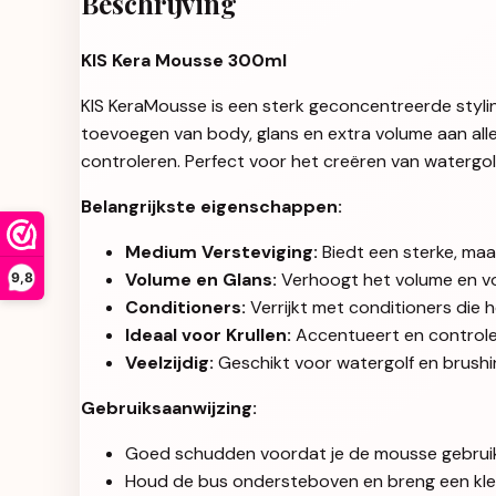
Beschrijving
KIS Kera Mousse 300ml
KIS KeraMousse is een sterk geconcentreerde stylin
toevoegen van body, glans en extra volume aan alle
controleren. Perfect voor het creëren van watergol
Belangrijkste eigenschappen:
Medium Versteviging:
Biedt een sterke, maar
Volume en Glans:
Verhoogt het volume en voe
9,8
Conditioners:
Verrijkt met conditioners die 
Ideaal voor Krullen:
Accentueert en controlee
Veelzijdig:
Geschikt voor watergolf en brushi
Gebruiksaanwijzing:
Goed schudden voordat je de mousse gebruik
Houd de bus ondersteboven en breng een klei