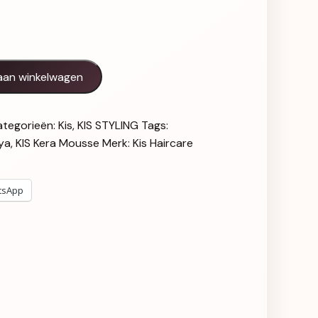
antal
aan winkelwagen
ategorieën:
Kis
,
KIS STYLING
Tags:
ya
,
KIS Kera Mousse
Merk:
Kis Haircare
tsApp