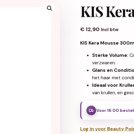
KIS Ker
€
12,90
Incl btw
KIS Kera Mousse 300m
Sterke Volume:
Cr
verzwaren.
Glans en Conditio
het haar met condi
Ideaal voor Krulle
van krullen, en ges
Voor 16:00 beste
Log in voor Beauty Poi