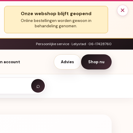
×
Onze webshop blijft geopend
Online bestellingen worden gewoon in
behandeling genomen.
Persoonlijke service · Lelystad · 06-17428760
jn account
Advies
Shop nu
⌕