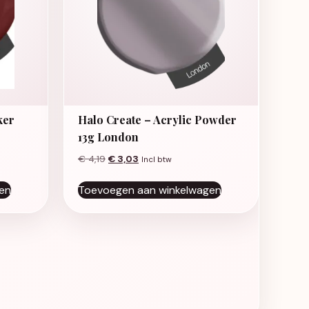
ker
Halo Create – Acrylic Powder
13g London
Oorspronkelijke prijs was: € 4,19.
Huidige prijs is: € 3,03.
€
4,19
€
3,03
Incl btw
en
Toevoegen aan winkelwagen