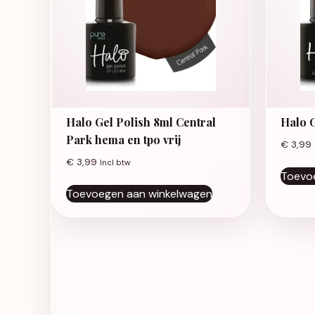
Halo Gel Polish 8ml Central
Halo 
Park hema en tpo vrij
€
3,99
€
3,99
Incl btw
Toevo
Toevoegen aan winkelwagen