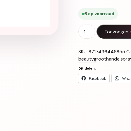
6 op voorraad
KIS Kera Mousse 300ml a
Toevoegen 
SKU:
8717496446855
C
beautygroothandelsora
Dit delen:
Facebook
Wha