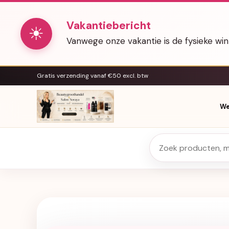
Vakantiebericht
☀
Vanwege onze vakantie is de fysieke wi
Gratis verzending vanaf €50 excl. btw
We