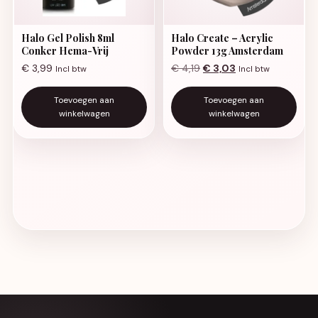
Halo Gel Polish 8ml
Halo Create – Acrylic
Conker Hema-Vrij
Powder 13g Amsterdam
Oorspronkelijke prijs was:
Huidige prijs is: €
€
3,99
€
4,19
€
3,03
Incl btw
Incl btw
Toevoegen aan
Toevoegen aan
winkelwagen
winkelwagen