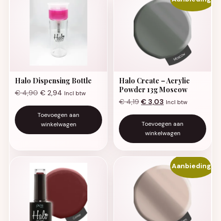
Halo Dispensing Bottle
Halo Create – Acrylic
Powder 13g Moscow
€
4,90
€
2,94
Incl btw
Oorspronkelijke prijs was:
Huidige prijs is: €
€
4,19
€
3,03
Incl btw
Toevoegen aan
Toevoegen aan
winkelwagen
winkelwagen
Aanbieding!