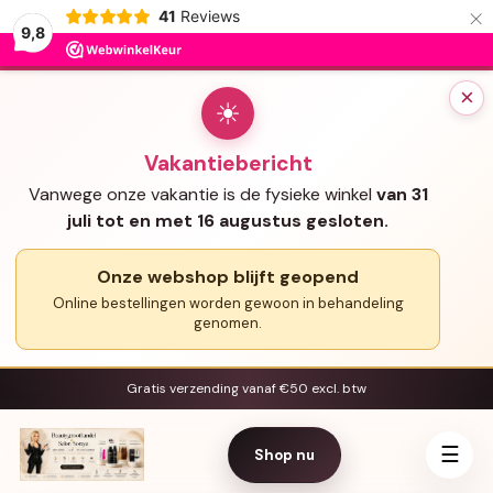
×
41
Reviews
9,8
×
☀
Vakantiebericht
Vanwege onze vakantie is de fysieke winkel
van 31
juli tot en met 16 augustus gesloten.
Onze webshop blijft geopend
Online bestellingen worden gewoon in behandeling
genomen.
Gratis verzending vanaf €50 excl. btw
☰
Shop nu