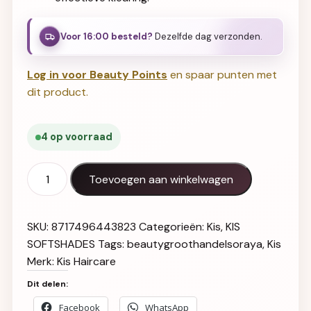
Voor 16:00 besteld?
Dezelfde dag verzonden.
Log in voor Beauty Points
en spaar punten met
dit product.
4 op voorraad
Kis Softshades 08B aantal
Toevoegen aan winkelwagen
SKU:
8717496443823
Categorieën:
Kis
,
KIS
SOFTSHADES
Tags:
beautygroothandelsoraya
,
Kis
Merk:
Kis Haircare
Dit delen:
Facebook
WhatsApp