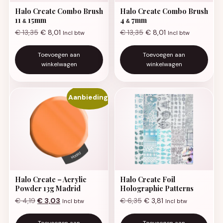
Halo Create Combo Brush
Halo Create Combo Brush
11
15mm
4
7mm
&
&
€
13,35
€
8,01
€
13,35
€
8,01
Incl btw
Incl btw
Toevoegen aan
Toevoegen aan
winkelwagen
winkelwagen
Aanbieding!
Halo Create – Acrylic
Halo Create Foil
Powder 13g Madrid
Holographic Patterns
Oorspronkelijke prijs was: € 4,19.
Huidige prijs is: € 3,03.
€
4,19
€
3,03
€
6,35
€
3,81
Incl btw
Incl btw
Toevoegen aan
Toevoegen aan