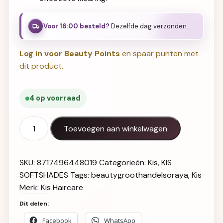
Voor 16:00 besteld?
Dezelfde dag verzonden.
Log in voor Beauty Points
en spaar punten met
dit product.
4 op voorraad
Kis Softshades 09NW aantal
Toevoegen aan winkelwagen
SKU:
8717496448019
Categorieën:
Kis
,
KIS
SOFTSHADES
Tags:
beautygroothandelsoraya
,
Kis
Merk:
Kis Haircare
Dit delen:
Facebook
WhatsApp