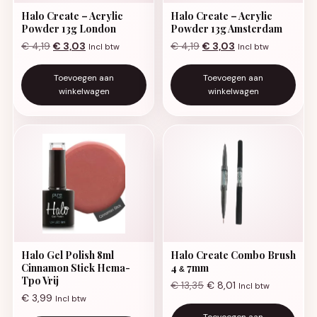
Halo Create – Acrylic
Halo Create – Acrylic
Powder 13g London
Powder 13g Amsterdam
Oorspronkelijke prijs was: € 4,19.
Huidige prijs is: € 3,03.
Oorspronkelijke prijs was:
Huidige prijs is: €
€
4,19
€
3,03
€
4,19
€
3,03
Incl btw
Incl btw
Toevoegen aan
Toevoegen aan
winkelwagen
winkelwagen
Halo Gel Polish 8ml
Halo Create Combo Brush
Cinnamon Stick Hema-
4
7mm
&
Tpo Vrij
€
13,35
€
8,01
Incl btw
€
3,99
Incl btw
Toevoegen aan