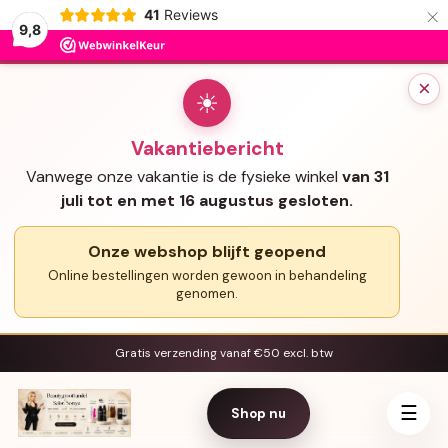
×
41
Reviews
9,8
×
☀
Vakantiebericht
Vanwege onze vakantie is de fysieke winkel
van 31
juli tot en met 16 augustus gesloten.
Onze webshop blijft geopend
Online bestellingen worden gewoon in behandeling
genomen.
Gratis verzending vanaf €50 excl. btw
☰
Shop nu