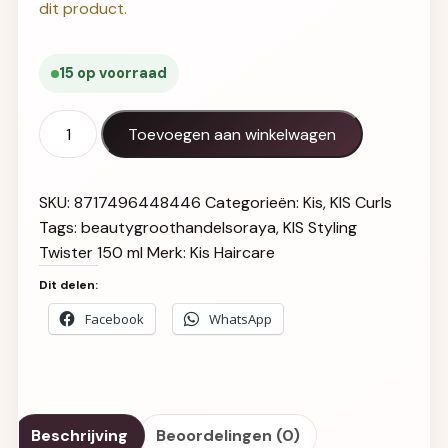
dit product.
15 op voorraad
KIS Twister Curls Styling Cream 150ml aantal
Toevoegen aan winkelwagen
SKU:
8717496448446
Categorieën:
Kis
,
KIS Curls
Tags:
beautygroothandelsoraya
,
KIS Styling
Twister 150 ml
Merk:
Kis Haircare
Dit delen:
Facebook
WhatsApp
Beschrijving
Beoordelingen (0)