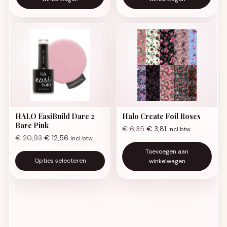
HALO EasiBuild Dare 2
Halo Create Foil Roses
Bare Pink
€
6,35
€
3,81
Incl btw
€
20,93
€
12,56
Incl btw
Dit product heeft meerdere va
Toevoegen aan
Opties selecteren
winkelwagen