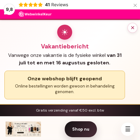
×
41
Reviews
9,8
×
☀
Vakantiebericht
Vanwege onze vakantie is de fysieke winkel
van 31
juli tot en met 16 augustus gesloten.
Onze webshop blijft geopend
Online bestellingen worden gewoon in behandeling
genomen.
Gratis verzending vanaf €50 excl. btw
☰
Shop nu