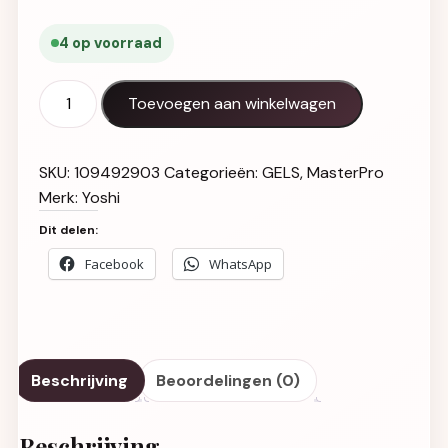
4 op voorraad
Master PRO Self-Leveling Gel UV LED Cover Peach 50 ml
Toevoegen aan winkelwagen
SKU:
109492903
Categorieën:
GELS
,
MasterPro
Merk:
Yoshi
Dit delen:
Facebook
WhatsApp
Beschrijving
Beoordelingen (0)
Beschrijving