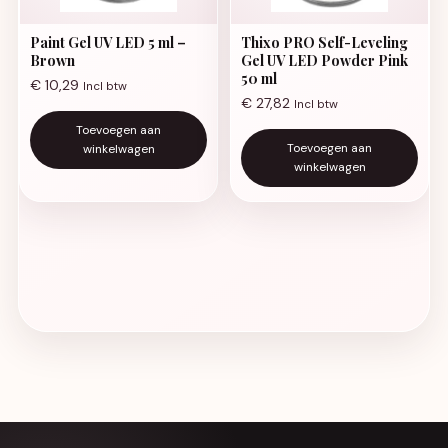
Paint Gel UV LED 5 ml –
Thixo PRO Self-Leveling
Brown
Gel UV LED Powder Pink
50 ml
€
10,29
Incl btw
€
27,82
Incl btw
Toevoegen aan
Toevoegen aan
winkelwagen
winkelwagen