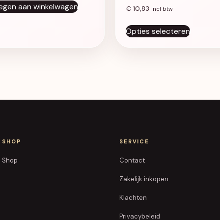
egen aan winkelwagen
€
10,83
Incl btw
Dit prod
Opties selecteren
SHOP
SERVICE
Shop
Contact
Zakelijk inkopen
Klachten
Privacybeleid