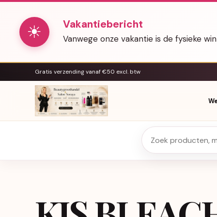
Vakantiebericht
☀
Vanwege onze vakantie is de fysieke wi
Gratis verzending vanaf €50 excl. btw
We
KIS BLEAC