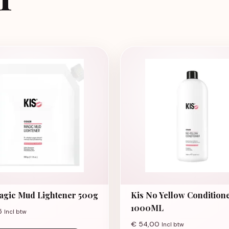
agic Mud Lightener 500g
Kis No Yellow Condition
1000ML
5
Incl btw
€
54,00
Incl btw