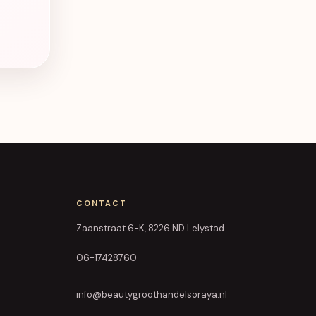
uct heeft meerdere variaties. Deze optie kan gekozen word
CONTACT
Zaanstraat 6-K, 8226 ND Lelystad
06-17428760
info@beautygroothandelsoraya.nl