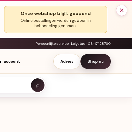
×
Onze webshop blijft geopend
Online bestellingen worden gewoon in
behandeling genomen.
Persoonlijke service · Lelystad · 06-17428760
jn account
Advies
Shop nu
⌕