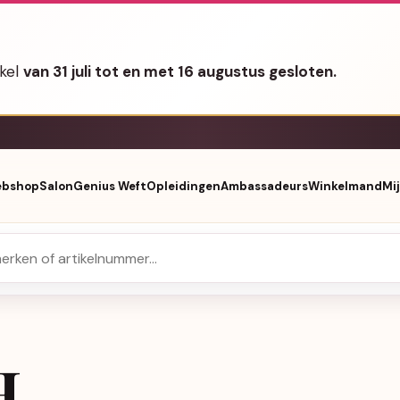
nkel
van 31 juli tot en met 16 augustus gesloten.
bshop
Salon
Genius Weft
Opleidingen
Ambassadeurs
Winkelmand
Mi
H