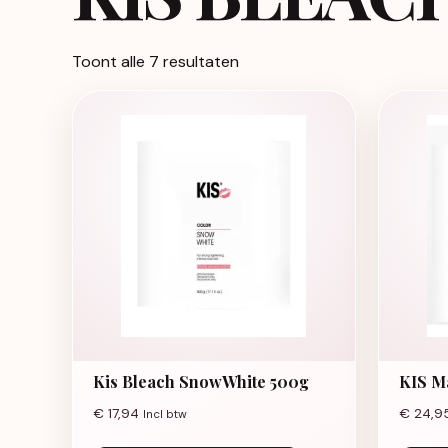
Toont alle 7 resultaten
Kis Bleach SnowWhite 500g
KIS M
€
17,94
€
24,9
Incl btw