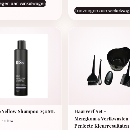
egen aan winkelwagen
Toevoegen aan winkelwag
o Yellow Shampoo 250ML
Haarverf Set –
Mengkom
Verfkwasten
&
Incl btw
Perfecte Kleurresultaten