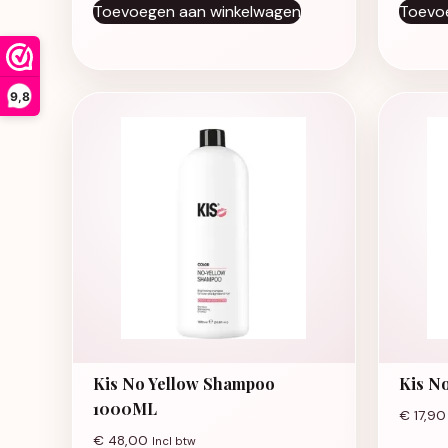
Toevoegen aan winkelwagen
Toevo
9,8
Kis No Yellow Shampoo
Kis N
1000ML
€
17,90
€
48,00
Incl btw