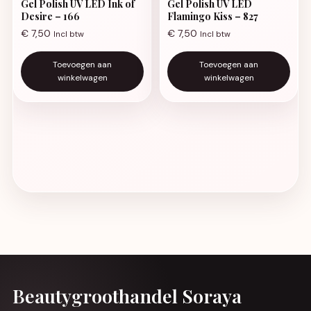
Gel Polish UV LED Ink of
Gel Polish UV LED
Desire – 166
Flamingo Kiss – 827
€
7,50
€
7,50
Incl btw
Incl btw
Toevoegen aan
Toevoegen aan
winkelwagen
winkelwagen
Beautygroothandel Soraya