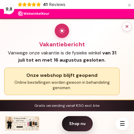
×
41
Reviews
9,8
×
☀
Vakantiebericht
Vanwege onze vakantie is de fysieke winkel
van 31
juli tot en met 16 augustus gesloten.
Onze webshop blijft geopend
Online bestellingen worden gewoon in behandeling
genomen.
Gratis verzending vanaf €50 excl. btw
☰
Shop nu