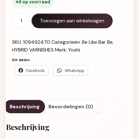
4 op voorraad
Gel Polish UV LED Be like Summer - 221 aantal
Toevoegen aan winkelwagen
SKU:
109492470
Categorieën:
Be Like Bar Be
,
HYBRID VARNISHES
Merk:
Yoshi
Dit delen:
Facebook
WhatsApp
Beschrijving
Beoordelingen (0)
Beschrijving