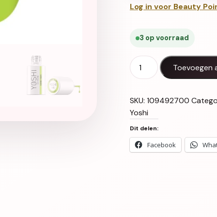
Log in voor Beauty Poi
3 op voorraad
Gel Polish UV LED Sunny I
Toevoegen 
SKU:
109492700
Catego
Yoshi
Dit delen:
Facebook
Wha