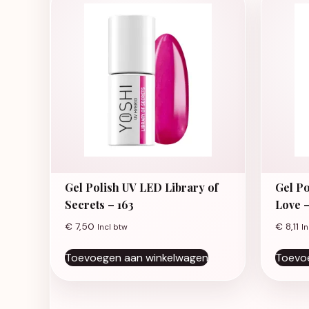
Gel Polish UV LED Library of
Gel P
Secrets – 163
Love –
€
7,50
€
8,11
Incl btw
In
Toevoegen aan winkelwagen
Toevo