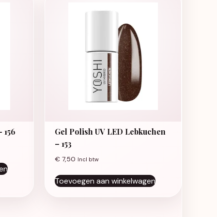
– 156
Gel Polish UV LED Lebkuchen
– 153
€
7,50
Incl btw
en
Toevoegen aan winkelwagen