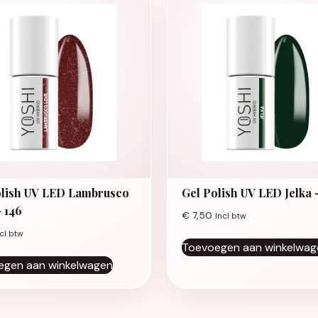
olish UV LED Lambrusco
Gel Polish UV LED Jelka 
 146
€
7,50
Incl btw
cl btw
Toevoegen aan winkelwag
egen aan winkelwagen