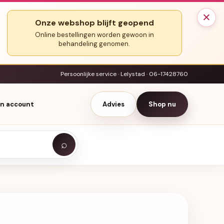
×
Onze webshop blijft geopend
Online bestellingen worden gewoon in
behandeling genomen.
Persoonlijke service · Lelystad · 06-17428760
jn account
Advies
Shop nu
⌕