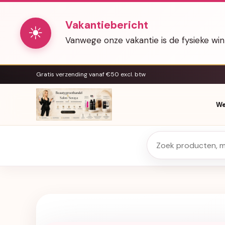
Vakantiebericht
☀
Vanwege onze vakantie is de fysieke wi
Gratis verzending vanaf €50 excl. btw
We