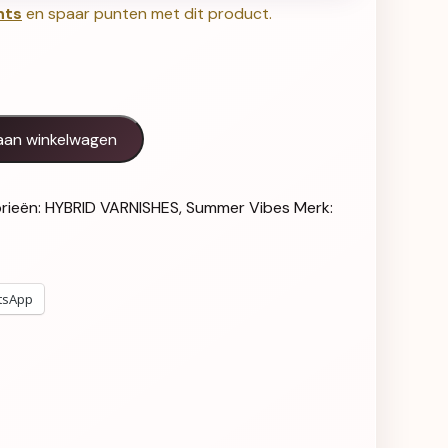
nts
en spaar punten met dit product.
sles - 115 aantal
aan winkelwagen
rieën:
HYBRID VARNISHES
,
Summer Vibes
Merk:
tsApp