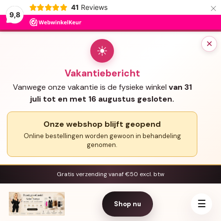
×
41
Reviews
9,8
×
☀
Vakantiebericht
Vanwege onze vakantie is de fysieke winkel
van 31
juli tot en met 16 augustus gesloten.
Onze webshop blijft geopend
Online bestellingen worden gewoon in behandeling
genomen.
Gratis verzending vanaf €50 excl. btw
☰
Shop nu