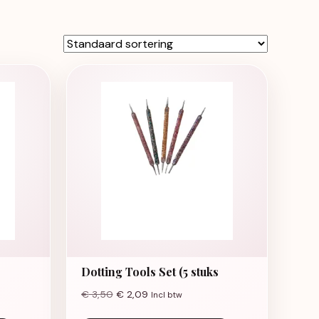
Dotting Tools Set (5 stuks
€
3,50
€
2,09
Incl btw