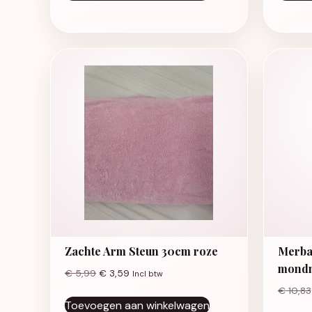
Zachte Arm Steun 30cm roze
Merba
mond
€
5,99
€
3,59
Incl btw
€
10,83
Toevoegen aan winkelwagen