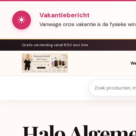
Vakantiebericht
☀
Vanwege onze vakantie is de fysieke wi
Gratis verzending vanaf €50 excl. btw
We
Halo Algem