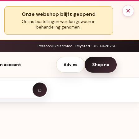
×
Onze webshop blijft geopend
Online bestellingen worden gewoon in
behandeling genomen.
Persoonlijke service · Lelystad · 06-17428760
jn account
Advies
Shop nu
⌕