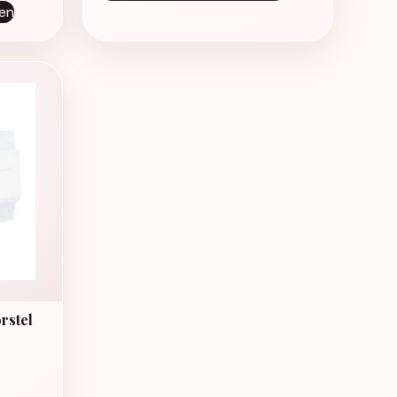
en
rstel