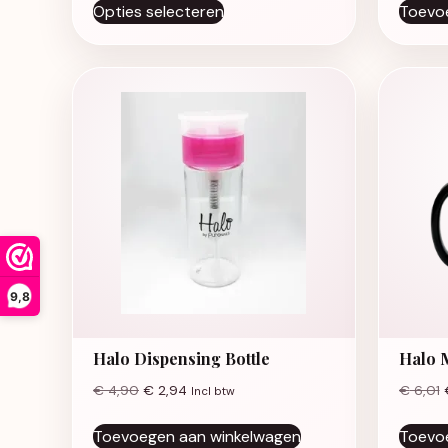
Opties selecteren
Toevo
9,8
Halo Dispensing Bottle
Halo 
€
4,90
€
2,94
€
6,01
Incl btw
Toevoegen aan winkelwagen
Toevo