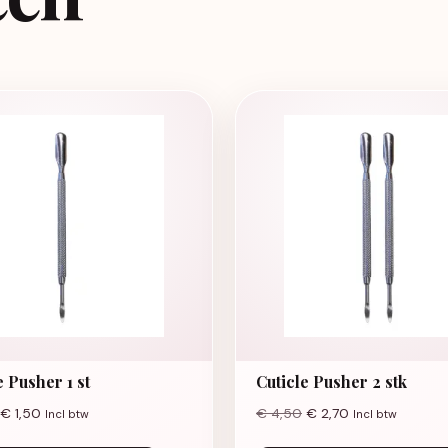
e Pusher 1 st
Cuticle Pusher 2 stk
€
1,50
€
4,50
€
2,70
Incl btw
Incl btw
riaties. Deze optie kan gekozen worden op de productpagina