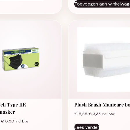
Toevoegen aan winkelwag
ch Type IIR
Plush Brush Manicure bo
masker
€
5,55
€
3,33
Incl btw
€
6,50
Incl btw
Lees verder