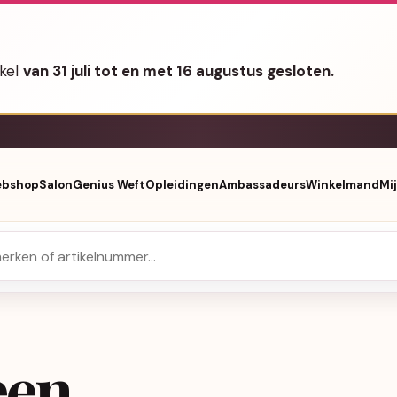
nkel
van 31 juli tot en met 16 augustus gesloten.
bshop
Salon
Genius Weft
Opleidingen
Ambassadeurs
Winkelmand
Mi
een