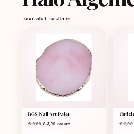
Toont alle 11 resultaten
BGS Nail Art Palet
Cuticl
€
5,99
€
3,59
€
2,50
Incl btw
Dit product heeft meerdere va