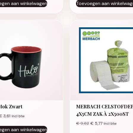
egen aan winkelwagen
Toevoegen aan winkelwag
Mok Zwart
MERBACH CELSTOFDE
4X5CM ZAK À 2X500ST
€
3,61
Incl btw
€
9,62
€
5,77
Incl btw
egen aan winkelwagen