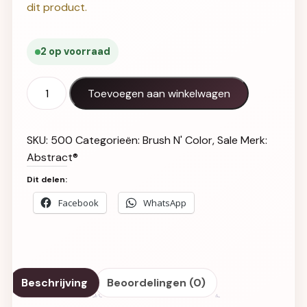
dit product.
2 op voorraad
Shake Your Thang 15ml (Hot, Cool & Vicious) aantal
Toevoegen aan winkelwagen
SKU:
500
Categorieën:
Brush N' Color
,
Sale
Merk:
Abstract®
Dit delen:
Facebook
WhatsApp
Beschrijving
Beoordelingen (0)