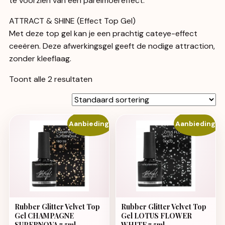
te voorzien van een parelmoereffect.
ATTRACT & SHINE (Effect Top Gel)
Met deze top gel kan je een prachtig cateye-effect
ceeëren. Deze afwerkingsgel geeft de nodige attraction,
zonder kleeflaag.
Toont alle 2 resultaten
Aanbieding!
Aanbieding!
Rubber Glitter Velvet Top
Rubber Glitter Velvet Top
Gel CHAMPAGNE
Gel LOTUS FLOWER
SUPERNOVA 7.5ml
WHITE 7.5ml