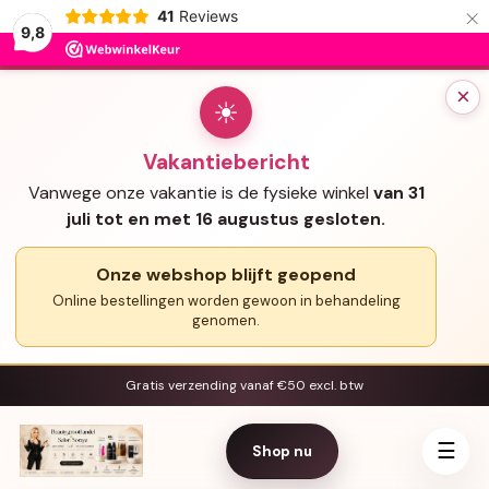
×
41
Reviews
9,8
×
☀
Vakantiebericht
Vanwege onze vakantie is de fysieke winkel
van 31
juli tot en met 16 augustus gesloten.
Onze webshop blijft geopend
Online bestellingen worden gewoon in behandeling
genomen.
Gratis verzending vanaf €50 excl. btw
☰
Shop nu