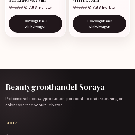
Oorspronkelijke prijs was: € 15,67.
Huidige prijs is: € 7,83.
Oorspronkelijke prijs was
Huidige prijs is: €
€
15,67
€
7,83
€
15,67
€
7,83
Incl btw
Incl btw
Toevoegen aan
Toevoegen aan
winkelwagen
winkelwagen
Beautygroothandel Soraya
Professionele beautyproducten, persoonlijke ondersteuning en
salonexpertise vanuit Lelystad.
SHOP