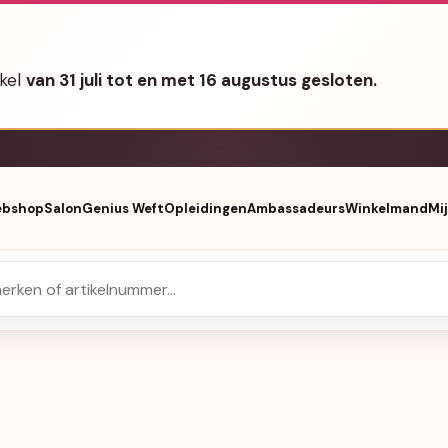
nkel
van 31 juli tot en met 16 augustus gesloten.
bshop
Salon
Genius Weft
Opleidingen
Ambassadeurs
Winkelmand
Mi