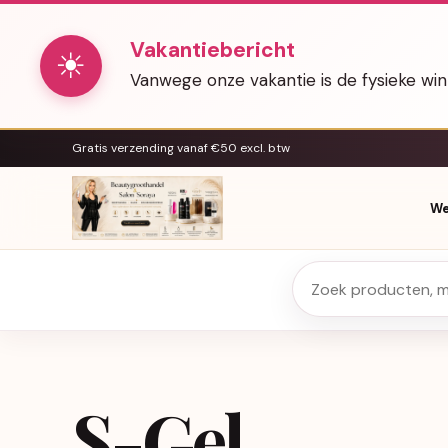
Vakantiebericht
☀
Vanwege onze vakantie is de fysieke wi
Gratis verzending vanaf €50 excl. btw
We
S-Gel