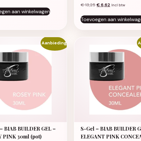
Oorspronkelijke prijs 
Huidige prijs is
€
13,25
€
6,62
Incl btw
egen aan winkelwagen
Toevoegen aan winkelwag
Aanbieding!
A
 – BIAB BUILDER GEL –
S-Gel – BIAB BUILDER G
 PINK 30ml (pot)
ELEGANT PINK CONCE