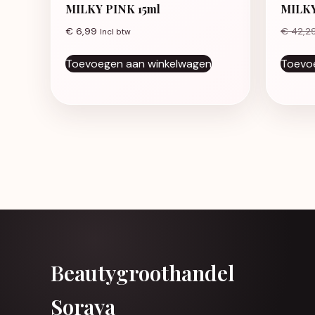
MILKY PINK 15ml
MILKY
€
6,99
€
42,2
Incl btw
Toevoegen aan winkelwagen
Toevo
Beautygroothandel
Soraya