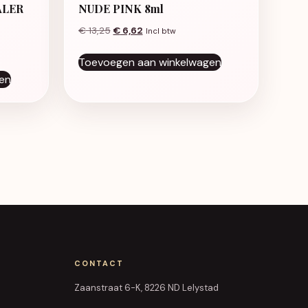
ALER
NUDE PINK 8ml
Oorspronkelijke prijs was: € 13,25.
Huidige prijs is: € 6,62.
€
13,25
€
6,62
Incl btw
was: € 13,25.
: € 6,62.
Toevoegen aan winkelwagen
en
CONTACT
Zaanstraat 6-K, 8226 ND Lelystad