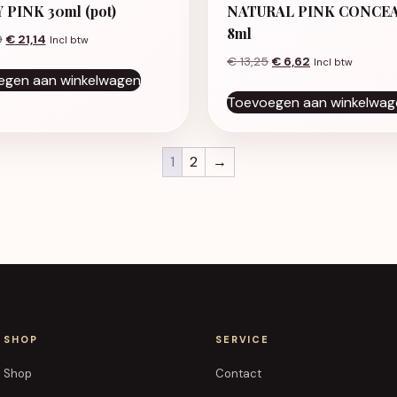
 PINK 30ml (pot)
NATURAL PINK CONCE
8ml
Oorspronkelijke prijs was: € 42,29.
Huidige prijs is: € 21,14.
9
€
21,14
Incl btw
Oorspronkelijke prijs 
Huidige prijs is
€
13,25
€
6,62
Incl btw
egen aan winkelwagen
Toevoegen aan winkelwag
1
2
→
SHOP
SERVICE
Shop
Contact