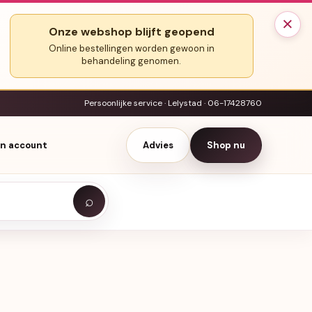
×
Onze webshop blijft geopend
Online bestellingen worden gewoon in
behandeling genomen.
Persoonlijke service · Lelystad · 06-17428760
jn account
Advies
Shop nu
⌕