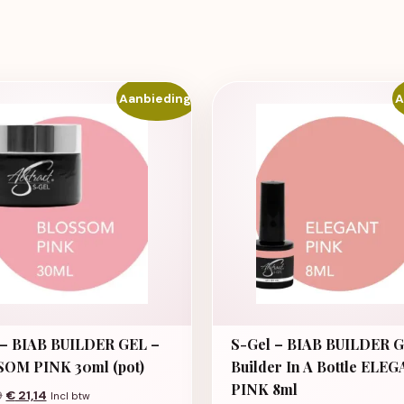
Aanbieding!
A
 – BIAB BUILDER GEL –
S-Gel – BIAB BUILDER G
OM PINK 30ml (pot)
Builder In A Bottle ELE
PINK 8ml
Oorspronkelijke prijs was: € 42,29.
Huidige prijs is: € 21,14.
9
€
21,14
Incl btw