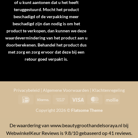
of u kunt aantonen dat u het heeft
teruggestuurd. Mocht het product
beschadigd of de verpakking meer
beschadigd zijn dan nodig is om het
product te verkopen, dan kunnen we deze
waardevermindering van het product aan u
doorberekenen. Behandel het product dus
met zorg en zorg ervoor dat deze bij een
retour goed verpakt is.
Privacybeleid
|
Algemene Voorwaarden
|
Klachtenregeling
IDeal
Klarna
Cash
Visa
MasterCard
Mollie
on
Copyright 2026 ©
Flatsome Theme
Pickup
De waardering van www.beautygroothandelsoraya.nl bij
WebwinkelKeur Reviews
is 9.8/10 gebaseerd op 41 reviews.