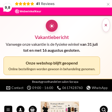
×
41
Reviews
9,8
☀
×
Vakantiebericht
Vanwege onze vakantie is de fysieke winkel
van 31 juli
tot en met 16 augustus gesloten.
Onze webshop blijft geopend
Online bestellingen worden gewoon in behandeling genomen.
Ga
Beautygroothandel en salon Soraya
Contact
09:00 - 16:00
0617428760
WhatsApp
naar
inhoud