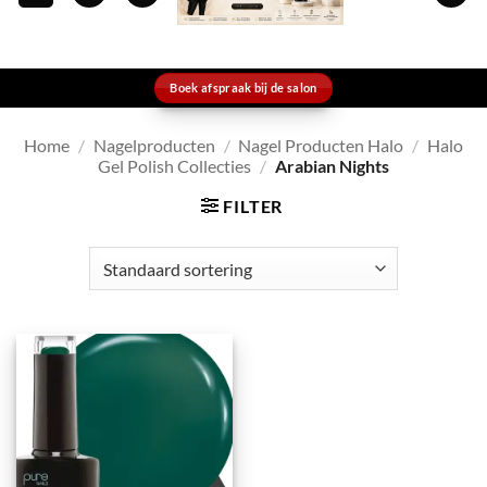
Boek afspraak bij de salon
Home
/
Nagelproducten
/
Nagel Producten Halo
/
Halo
Gel Polish Collecties
/
Arabian Nights
FILTER