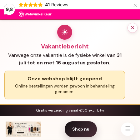
×
41
Reviews
9,8
×
☀
Vakantiebericht
Vanwege onze vakantie is de fysieke winkel
van 31
juli tot en met 16 augustus gesloten.
Onze webshop blijft geopend
Online bestellingen worden gewoon in behandeling
genomen.
Gratis verzending vanaf €50 excl. btw
☰
Shop nu