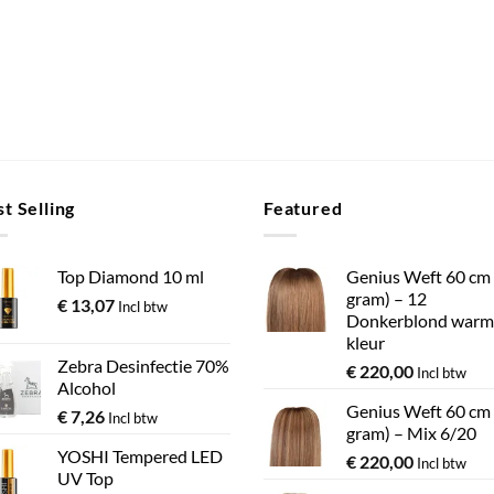
t Selling
Featured
Top Diamond 10 ml
Genius Weft 60 cm
gram) – 12
€
13,07
Incl btw
Donkerblond warm
kleur
Zebra Desinfectie 70%
€
220,00
Incl btw
Alcohol
Genius Weft 60 cm
€
7,26
Incl btw
gram) – Mix 6/20
YOSHI Tempered LED
€
220,00
Incl btw
UV Top