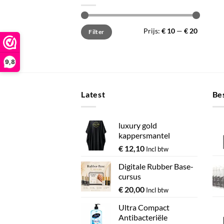
Min.
Max.
Prijs:
€ 10
—
€ 20
Filter
prijs
prijs
9,8
Latest
Bes
luxury gold
kappersmantel
€
12,10
Incl btw
Digitale Rubber Base-
cursus
€
20,00
Incl btw
Ultra Compact
Antibacteriële