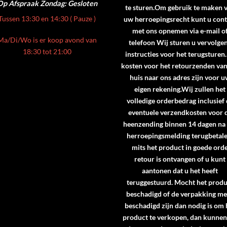
Op Afspraak
Zondag: Gesloten
te sturen.Om gebruik te maken 
Tussen 13:30 en 14:30 ( Pauze )
uw herroepingsrecht kunt u cont
met ons opnemen via e-mail o
Ma/Di/Wo is er koop avond van
telefoon Wij sturen u vervolge
18:30 tot 21:00
instructies voor het terugsturen
kosten voor het retourzenden va
huis naar ons adres zijn voor 
eigen rekening.Wij zullen het
volledige orderbedrag inclusief
eventuele verzendkosten voor 
heenzending binnen 14 dagen na
herroepingsmelding terugbetale
mits het product in goede ord
retour is ontvangen of u kunt
aantonen dat u het heeft
teruggestuurd. Mocht het produ
beschadigd of de verpakking me
beschadigd zijn dan nodig is om 
product te verkopen, dan kunne