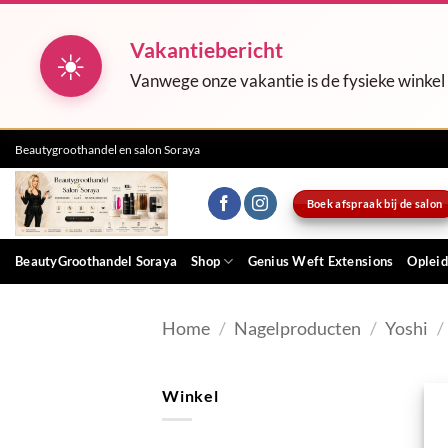
Vakantiebericht
☀
Vanwege onze vakantie is de fysieke winkel
Ga
Beautygroothandel en salon Soraya
naar
inhoud
Boek afspraak bij de salon
BeautyGroothandel Soraya
Shop
Genius Weft Extensions
Opleid
Home
/
Nagelproducten
/
Yoshi
/
Winkel