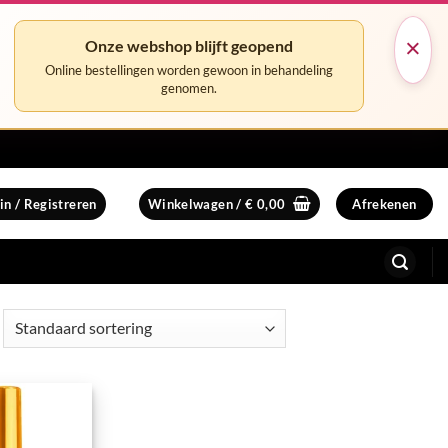
×
Onze webshop blijft geopend
Online bestellingen worden gewoon in behandeling
genomen.
in / Registreren
Winkelwagen /
€
0,00
Afrekenen