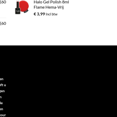
 (60
Halo Gel Polish 8ml
Flame Hema-Vrij
€
3,99
Incl btw
 (60
en
ft u
gen
n
de
en
tour