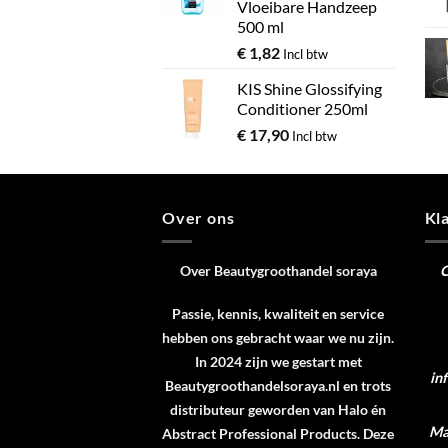
Vloeibare Handzeep
500 ml
€
1,82
Incl btw
KIS Shine Glossifying
Conditioner 250ml
€
17,90
Incl btw
Over ons
Kl
Over Beautygroothandel soraya
C
Passie, kennis, kwaliteit en service
hebben ons gebracht waar we nu zijn.
In 2024 zijn we gestart met
in
Beautygroothandelsoraya.nl en trots
distributeur geworden van
Halo
én
Ma 
Abstract Professional Products
. Deze