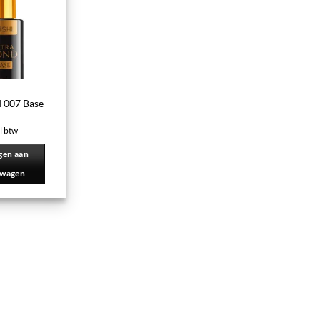
d 007 Base
d
l btw
gen aan
lwagen