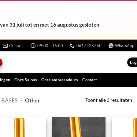
van 31 juli tot en met 16 augustus gesloten.
Contact
09:00 - 16:00
0617428760
WhatsApp
Log
ingen
Onze Salons
Onze ambassadeurs
Contact
Toont alle 3 resultaten
BASES
/
Other