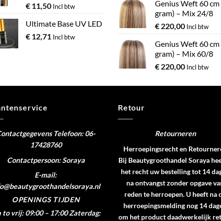
Genius Weft 60 cm
€
11,50
Incl btw
gram) – Mix 24/8
Ultimate Base UV LED
€
220,00
Incl btw
€
12,71
Incl btw
Genius Weft 60 cm
gram) – Mix 60/8
€
220,00
Incl btw
antenservice
Retour
ontactgegevens
Telefoon: 06-
Retourneren
17428760
Herroepingsrecht en Retourner
Contactpersoon: Soraya
Bij Beautygroothandel Soraya hee
het recht uw bestelling tot 14 da
E-mail:
na ontvangst zonder opgave va
fo@beautygroothandelsoraya.nl
reden te herroepen. U heeft na 
OPENINGS TIJDEN
herroepingsmelding nog 14 dag
to vrij: 09:00 – 17:00
Zaterdag:
om het product daadwerkelijk re