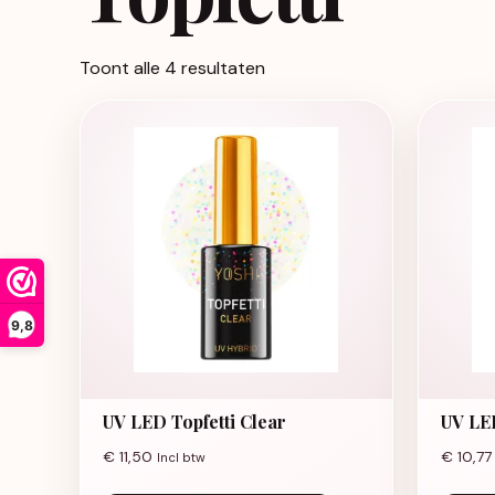
Toont alle 4 resultaten
9,8
UV LED Topfetti Clear
UV LED
€
11,50
€
10,77
Incl btw