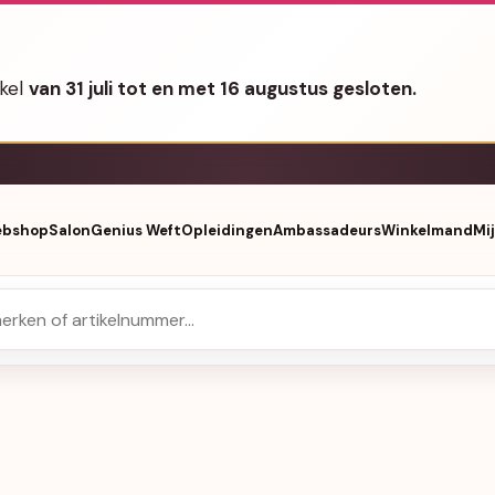
nkel
van 31 juli tot en met 16 augustus gesloten.
bshop
Salon
Genius Weft
Opleidingen
Ambassadeurs
Winkelmand
Mi