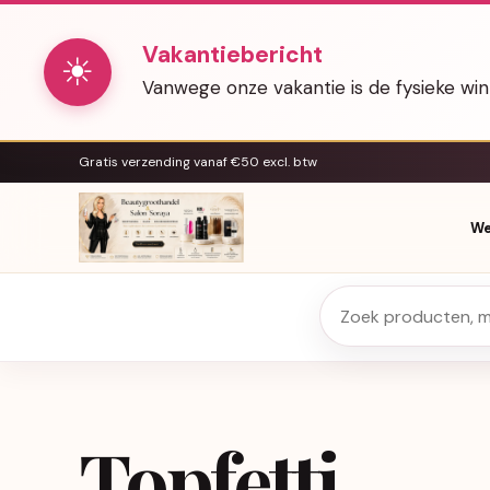
Vakantiebericht
☀
Vanwege onze vakantie is de fysieke wi
Gratis verzending vanaf €50 excl. btw
We
Topfetti