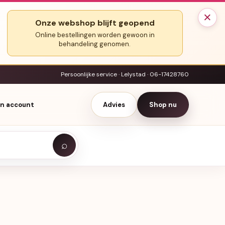
×
Onze webshop blijft geopend
Online bestellingen worden gewoon in
behandeling genomen.
Persoonlijke service · Lelystad · 06-17428760
jn account
Advies
Shop nu
⌕