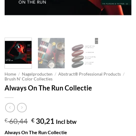
Home
/
Nagelproducten
/
Abstract® Professional Products
/
Brush N' Color Collecties
Always On The Run Collectie
Oorspronkelijke
Huidige
60,44
30,21
€
€
Incl btw
prijs
prijs
Always On The Run Collectie
was:
is: