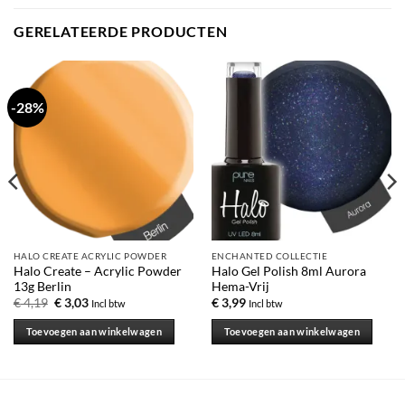
GERELATEERDE PRODUCTEN
-28%
HALO CREATE ACRYLIC POWDER
ENCHANTED COLLECTIE
Halo Create – Acrylic Powder
Halo Gel Polish 8ml Aurora
13g Berlin
Hema-Vrij
Oorspronkelijke
Huidige
€
4,19
€
3,03
€
3,99
Incl btw
Incl btw
prijs
prijs
was:
is:
Toevoegen aan winkelwagen
Toevoegen aan winkelwagen
€ 4,19.
€ 3,03.