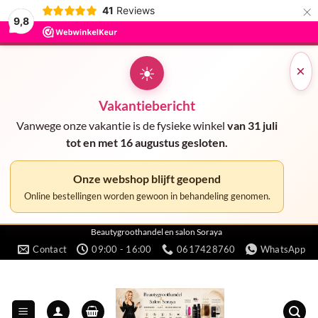
×
41
Reviews
9,8
☀
×
Vakantiebericht
Vanwege onze vakantie is de fysieke winkel
van 31 juli
tot en met 16 augustus gesloten.
Onze webshop blijft geopend
Online bestellingen worden gewoon in behandeling genomen.
Ga
Beautygroothandel en salon Soraya
Contact
09:00 - 16:00
0617428760
WhatsApp
naar
inhoud