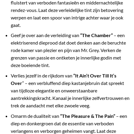
fluistert van verboden fantasieën en middernachtelijke
rendez-vous. Laat deze verleidelijke tint zijn betovering
werpen en laat een spoor van intrige achter waar je ook
gaat.
Geef je over aan de verleiding van
“The Chamber”
– een
elektriserend dieprood dat doet denken aan de beruchte
rode kamer van plezier en pijn van Mr. Grey. Verken de
grenzen van passie en ontketen je innerlijke godin met
deze boeiende tint.
Verlies jezelf in de rijkdom van
“It Ain’t Over Till It’s
Over
” – een verbluffend diep kastanjebruin dat spreekt
van tijdloze elegantie en onweerstaanbare
aantrekkingskracht. Kanaal je innerlijke zelfvertrouwen en
trek de aandacht met elke zwoele veeg.
Omarm de dualiteit van
“The Pleasure & The Pain”
– een
diep en donkergroen dat de essentie van verboden
verlangens en verborgen geheimen vangt. Laat deze