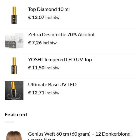
Top Diamond 10 ml
€
13,07
Incl btw
Zebra Desinfectie 70% Alcohol
€
7,26
Incl btw
YOSHI Tempered LED UV Top
€
11,50
Incl btw
Ultimate Base UV LED
€
12,71
Incl btw
Featured
Genius Weft 60 cm (60 gram) – 12 Donkerblond
warme kleur