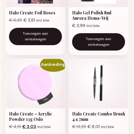
Halo Create Foil Roses
Halo Gel Polish 8ml
Aurora Hema-Vrij
€
6,35
€
3,81
Incl btw
€
3,99
Incl btw
Toevoegen aan
Toevoegen aan
winkelwagen
winkelwagen
Aanbieding!
Halo Create – Acrylic
Halo Create Combo Brush
Powder 13g Oslo
4
7mm
&
Oorspronkelijke prijs was: € 4,19.
Huidige prijs is: € 3,03.
€
4,19
€
3,03
€
13,35
€
8,01
Incl btw
Incl btw