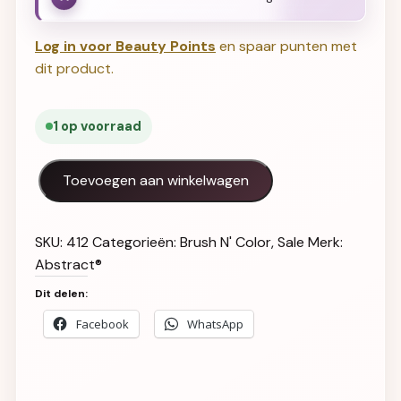
Log in voor Beauty Points
en spaar punten met
dit product.
1 op voorraad
This Is How We Do It 15ml (Conquer Your Shyness) aanta
Toevoegen aan winkelwagen
SKU:
412
Categorieën:
Brush N' Color
,
Sale
Merk:
Abstract®
Dit delen:
Facebook
WhatsApp