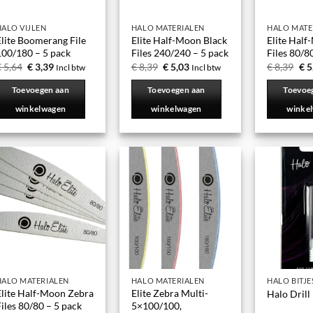
HALO VIJLEN
HALO MATERIALEN
HALO MATE
Elite Boomerang File
Elite Half-Moon Black
Elite Half
100/180 – 5 pack
Files 240/240 – 5 pack
Files 80/8
€
5,64
€
3,39
€
8,39
€
5,03
€
8,39
€
5
Incl btw
Incl btw
Toevoegen aan
Toevoegen aan
Toevoe
winkelwagen
winkelwagen
winke
HALO MATERIALEN
HALO MATERIALEN
HALO BITJE
Elite Half-Moon Zebra
Elite Zebra Multi-
Halo Drill
iles 80/80 – 5 pack
5×100/100,