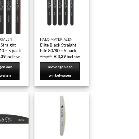
RIALEN
HALO MATERIALEN
 Straight
Elite Black Straight
40 – 5 pack
File 80/80 – 5 pack
,39
€
5,64
€
3,39
Incl btw
Incl btw
gen aan
Toevoegen aan
lwagen
winkelwagen