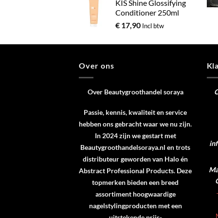
KIS Shine Glossifying
Conditioner 250ml
€
17,90
Incl btw
Over ons
Kl
Over Beautygroothandel soraya
C
Passie, kennis, kwaliteit en service
hebben ons gebracht waar we nu zijn.
In 2024 zijn we gestart met
in
Beautygroothandelsoraya.nl en trots
distributeur geworden van
Halo
én
Ma 
Abstract Professional Products
. Deze
topmerken bieden een breed
assortiment hoogwaardige
nagelstylingproducten met een
uitstekende prijs-