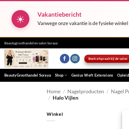
Vakantiebericht
☀
Vanwege onze vakantie is de fysieke winkel
Ga
Beautygroothandel en salon Soraya
naar
inhoud
Boek afspraak bij de salon
BeautyGroothandel Soraya
Shop
Genius Weft Extensions
Opleid
Home
/
Nagelproducten
/
Nagel P
/
Halo Vijlen
Winkel