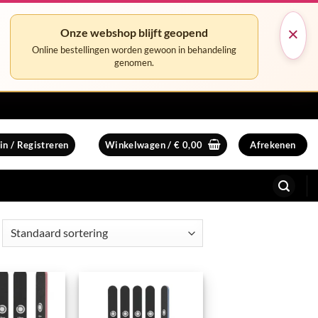
×
Onze webshop blijft geopend
Online bestellingen worden gewoon in behandeling
genomen.
in / Registreren
Winkelwagen /
€
0,00
Afrekenen