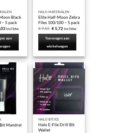
RIALEN
HALO MATERIALEN
-Moon Black
Elite Half-Moon Zebra
0 – 5 pack
Files 100/100 – 5 pack
,03
€
9,55
€
5,72
Incl btw
Incl btw
gen aan
Toevoegen aan
lwagen
winkelwagen
S
HALO BITJES
Halo E-File Drill Bit
 Bit Mandrel
Wallet