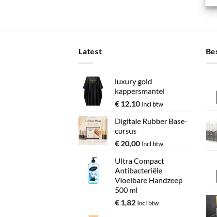
Latest
Bes
luxury gold
kappersmantel
€
12,10
Incl btw
Digitale Rubber Base-
cursus
€
20,00
Incl btw
Ultra Compact
Antibacteriële
Vloeibare Handzeep
500 ml
€
1,82
Incl btw