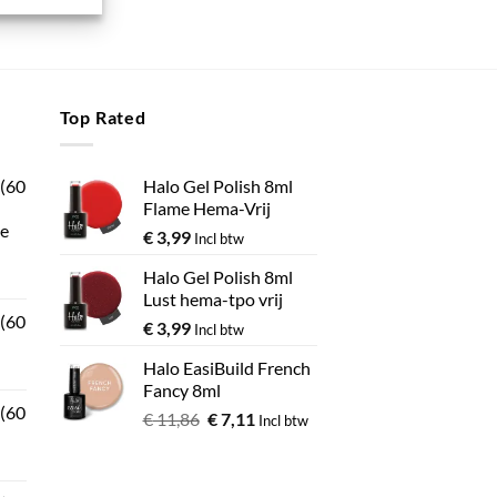
Top Rated
 (60
Halo Gel Polish 8ml
Flame Hema-Vrij
e
€
3,99
Incl btw
Halo Gel Polish 8ml
Lust hema-tpo vrij
gina
 (60
€
3,99
Incl btw
Halo EasiBuild French
Fancy 8ml
 (60
€
11,86
€
7,11
Incl btw