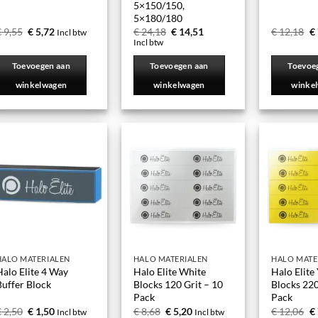
5×150/150,
5×180/180
€
9,55
€
5,72
€
24,18
€
14,51
€
12,18
€
Incl btw
Incl btw
Toevoegen aan
Toevoegen aan
Toevoe
winkelwagen
winkelwagen
winke
HALO MATERIALEN
HALO MATERIALEN
HALO MATE
alo Elite 4 Way
Halo Elite White
Halo Elite
Buffer Block
Blocks 120 Grit – 10
Blocks 220
Pack
Pack
€
2,50
€
1,50
€
8,68
€
5,20
€
12,06
€
Incl btw
Incl btw