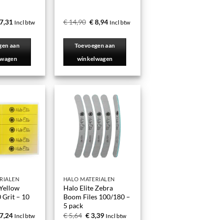
7,31
€
14,90
€
8,94
Incl btw
Incl btw
gen aan
Toevoegen aan
lwagen
winkelwagen
RIALEN
HALO MATERIALEN
 Yellow
Halo Elite Zebra
 Grit – 10
Boom Files 100/180 –
5 pack
7,24
€
5,64
€
3,39
Incl btw
Incl btw