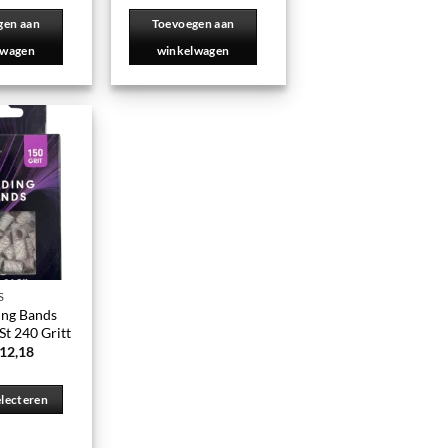
gen aan
Toevoegen aan
lwagen
winkelwagen
S
ing Bands
t 240 Gritt
12,18
electeren