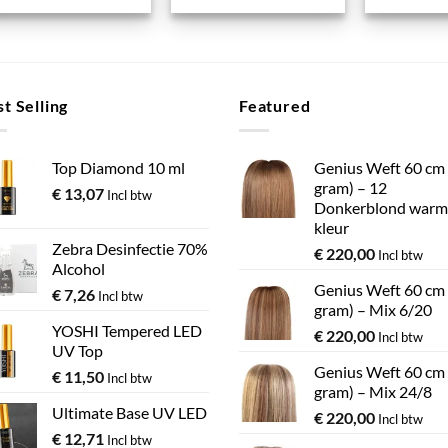
Dit
Dit
product
product
heeft
heeft
meerdere
meerdere
variaties.
variaties.
t Selling
Featured
Deze
Deze
optie
optie
kan
kan
Top Diamond 10 ml
Genius Weft 60 cm
gram) – 12
gekozen
gekozen
€
13,07
Incl btw
Donkerblond warm
worden
worden
kleur
op
op
Zebra Desinfectie 70%
€
220,00
Incl btw
de
de
Alcohol
productpagina
productpa
Genius Weft 60 cm
€
7,26
Incl btw
gram) – Mix 6/20
YOSHI Tempered LED
€
220,00
Incl btw
UV Top
Genius Weft 60 cm
€
11,50
Incl btw
gram) – Mix 24/8
Ultimate Base UV LED
€
220,00
Incl btw
€
12,71
Incl btw