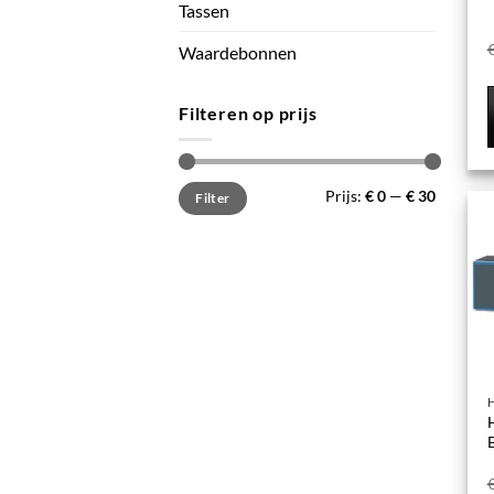
Tassen
Waardebonnen
Filteren op prijs
Min.
Max.
Prijs:
€ 0
—
€ 30
Filter
prijs
prijs
H