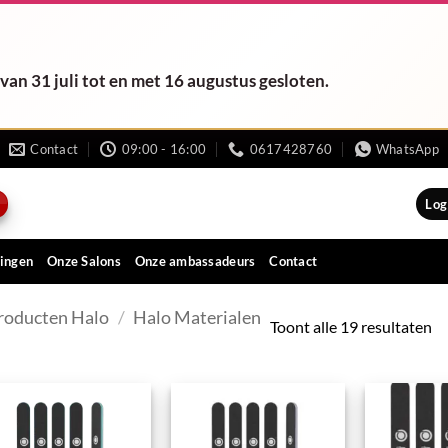
van 31 juli tot en met 16 augustus gesloten.
Contact
09:00 - 16:00
0617428760
WhatsApp
Log
ingen
Onze Salons
Onze ambassadeurs
Contact
roducten Halo
/
Halo Materialen
Toont alle 19 resultaten