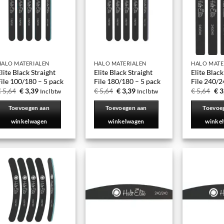
HALO MATERIALEN
HALO MATERIALEN
HALO MATE
lite Black Straight
Elite Black Straight
Elite Black
ile 100/180 – 5 pack
File 180/180 – 5 pack
File 240/2
€
5,64
€
3,39
€
5,64
€
3,39
€
5,64
€
3
Incl btw
Incl btw
Toevoegen aan
Toevoegen aan
Toevoe
winkelwagen
winkelwagen
winke