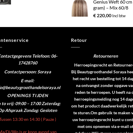
Genius Weft 60 cm
gram) – Mix 60/8
€
220,00
Incl btw
antenservice
Retour
ontactgegevens
Telefoon: 06-
Retourneren
17428760
Herroepingsrecht en Retourner
Contactpersoon: Soraya
Bij Beautygroothandel Soraya hee
het recht uw bestelling tot 14 da
E-mail:
na ontvangst zonder opgave va
fo@beautygroothandelsoraya.nl
reden te herroepen. U heeft na 
OPENINGS TIJDEN
herroepingsmelding nog 14 dag
to vrij: 09:00 – 17:00
Zaterdag:
om het product daadwerkelijk re
Op Afspraak
Zondag: Gesloten
te sturen.Om gebruik te maken 
Tussen 13:30 en 14:30 ( Pauze )
uw herroepingsrecht kunt u cont
met ons opnemen via e-mail o
Ma/Di/Wo is er koop avond van