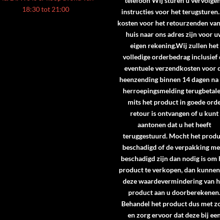
telefoon Wij sturen u vervolge
18:30 tot 21:00
instructies voor het terugsturen
kosten voor het retourzenden va
huis naar ons adres zijn voor 
eigen rekening.Wij zullen het
volledige orderbedrag inclusief
eventuele verzendkosten voor 
heenzending binnen 14 dagen na
herroepingsmelding terugbetale
mits het product in goede ord
retour is ontvangen of u kunt
aantonen dat u het heeft
teruggestuurd. Mocht het produ
beschadigd of de verpakking me
beschadigd zijn dan nodig is om 
product te verkopen, dan kunne
deze waardevermindering van h
product aan u doorberekenen
Behandel het product dus met z
en zorg ervoor dat deze bij ee