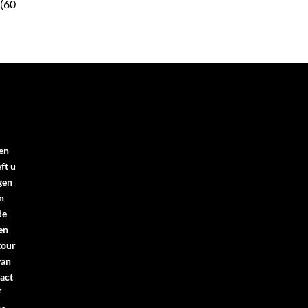
 (60
en
ft u
gen
n
de
en
tour
van
act
f