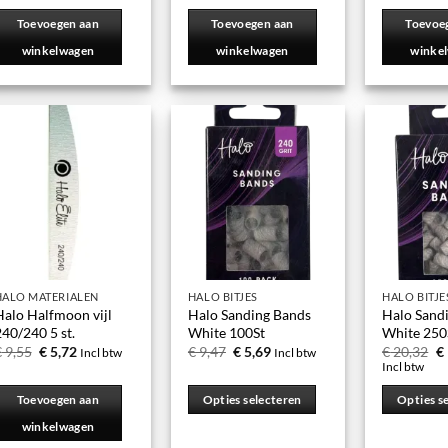
Toevoegen aan
Toevoegen aan
Toevoe
winkelwagen
winkelwagen
winke
HALO MATERIALEN
HALO BITJES
HALO BITJE
Halo Halfmoon vijl
Halo Sanding Bands
Halo Sand
40/240 5 st.
White 100St
White 250S
€
9,55
€
5,72
€
9,47
€
5,69
€
20,32
€
Incl btw
Incl btw
Incl btw
Toevoegen aan
Opties selecteren
Opties s
winkelwagen