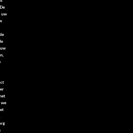
ns
.De
n uw
uw
 de
de
 uw
n,
e
ct
er
het
n we
et
.
org
n