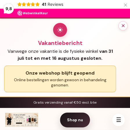
×
41
Reviews
9,8
×
☀
Vakantiebericht
Vanwege onze vakantie is de fysieke winkel
van 31
juli tot en met 16 augustus gesloten.
Onze webshop blijft geopend
Online bestellingen worden gewoon in behandeling
genomen.
Gratis verzending vanaf €50 excl. btw
☰
Shop nu