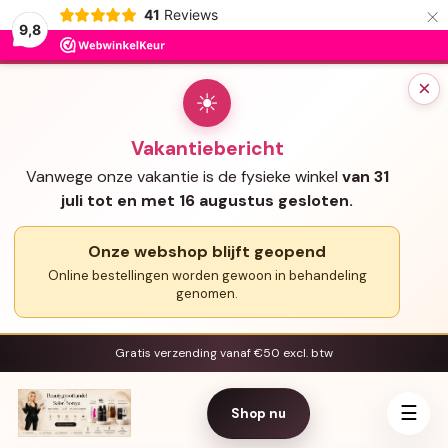
×
41
Reviews
9,8
×
☀
Vakantiebericht
Vanwege onze vakantie is de fysieke winkel
van 31
juli tot en met 16 augustus gesloten.
Onze webshop blijft geopend
Online bestellingen worden gewoon in behandeling
genomen.
Gratis verzending vanaf €50 excl. btw
☰
Shop nu