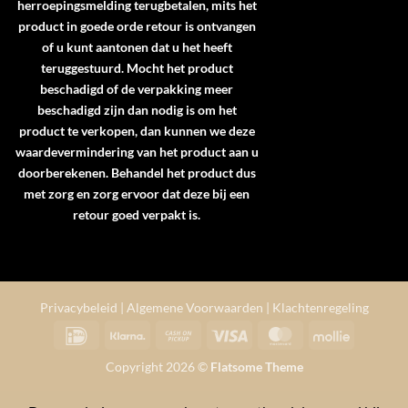
herroepingsmelding terugbetalen, mits het
product in goede orde retour is ontvangen
of u kunt aantonen dat u het heeft
teruggestuurd. Mocht het product
beschadigd of de verpakking meer
beschadigd zijn dan nodig is om het
product te verkopen, dan kunnen we deze
waardevermindering van het product aan u
doorberekenen. Behandel het product dus
met zorg en zorg ervoor dat deze bij een
retour goed verpakt is.
Privacybeleid
|
Algemene Voorwaarden
|
Klachtenregeling
IDeal
Klarna
Cash
Visa
MasterCard
Mollie
on
Copyright 2026 ©
Flatsome Theme
Pickup