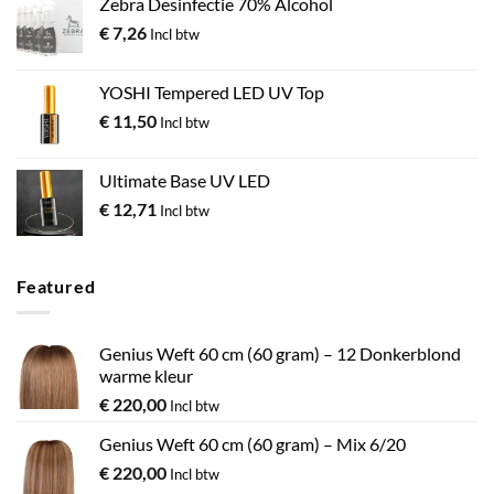
Zebra Desinfectie 70% Alcohol
€
7,26
Incl btw
YOSHI Tempered LED UV Top
€
11,50
Incl btw
Ultimate Base UV LED
€
12,71
Incl btw
Featured
Genius Weft 60 cm (60 gram) – 12 Donkerblond
warme kleur
€
220,00
Incl btw
Genius Weft 60 cm (60 gram) – Mix 6/20
€
220,00
Incl btw