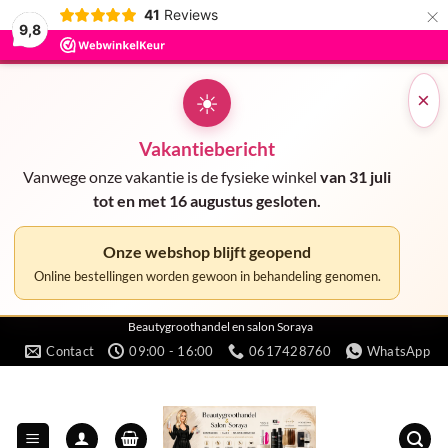
×
41
Reviews
9,8
☀
×
Vakantiebericht
Vanwege onze vakantie is de fysieke winkel
van 31 juli
tot en met 16 augustus gesloten.
Onze webshop blijft geopend
Online bestellingen worden gewoon in behandeling genomen.
Ga
Beautygroothandel en salon Soraya
Contact
09:00 - 16:00
0617428760
WhatsApp
naar
inhoud