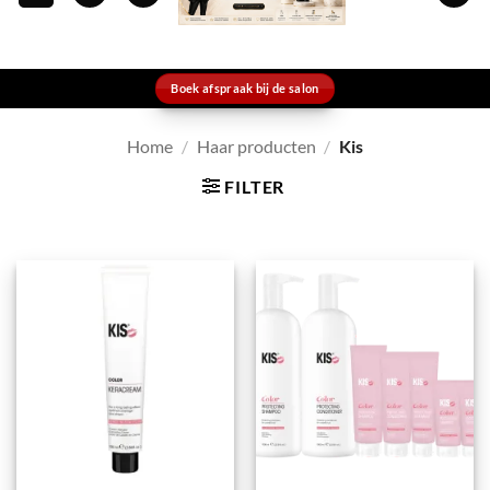
Boek afspraak bij de salon
Home
/
Haar producten
/
Kis
FILTER